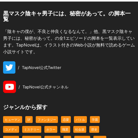
黒マスク陰キャ男子には、秘密があって。の脚本一
覧
「陰キャの僕が、不良と仲良くなるなんて。」他、黒マスク陰キャ
男子には、秘密があって。の全1エピソードの脚本を一覧表示してい
ます。TapNovelは、イラスト付きのWeb小説が無料で読めるゲーム
小説サイトです。
/
TapNovel公式Twitter
/
TapNovel公式チャンネル
ジャンルから探す
ヒューマン
SF
ファンタジー
恋愛
バトル
学園
コメディ
ミステリー
ホラー
職業
社会派
歴史