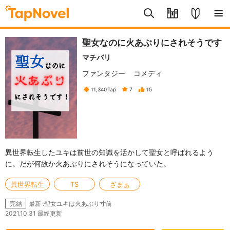
聖女なのに火あぶりにされそうです
マチバリ
ファンタジー
コメディ
11,340
Tap
7
15
異世界転生したユキは前世の知識を活かして聖女と呼ばれるよう
に。だが何故か火あぶりにされそうになっていた。
異世界転生
TS
ざまぁ
最新 :聖女ユキは火あぶり寸前
完結
2021.10.31 最終更新