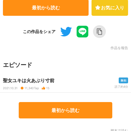
最初から読む
お気に入り
この作品をシェア
作品を報告
エピソード
聖女ユキは火あぶり寸前
読了約4分
2021.10.31
11,340
Tap
15
最初から読む
脚本で読む