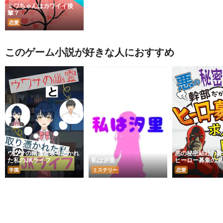
ミワちゃんはカワイイ後
輩？
恋愛
このゲーム小説が好きな人におすすめ
ウワサの幽霊と取り憑かれ
悪の秘密結社の幹
た私のJKライフ
私は汐里
ヒーロー募集の求
した｜
学園
ミステリー
恋愛