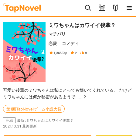
ミワちゃんはカワイイ後輩？
マチバリ
恋愛
コメディ
1,365
Tap
2
9
可愛い後輩のミワちゃんは私にとっても懐いてくれている。 だけど
ミワちゃんには何か秘密があるようで……？
第1回TapNovelゲーム小説大賞
最新 :ミワちゃんはカワイイ後輩？
完結
2021.10.31 最終更新