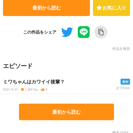
最初から読む
お気に入り
この作品をシェア
作品を報告
エピソード
ミワちゃんはカワイイ後輩？
読了約4分
2021.10.31
1,365
Tap
9
最初から読む
脚本で読む