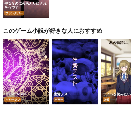
聖女なのに火あぶりにされ
そうです
ファンタジー
このゲーム小説が好きな人におすすめ
Secret to me
生贄テスト
ラノベを読みたい
ヒューマン
ホラー
恋愛