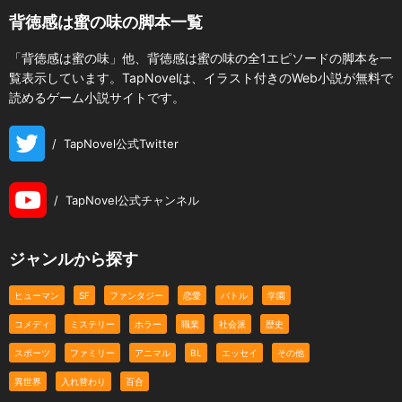
背徳感は蜜の味の脚本一覧
「背徳感は蜜の味」他、背徳感は蜜の味の全1エピソードの脚本を一
覧表示しています。TapNovelは、イラスト付きのWeb小説が無料で
読めるゲーム小説サイトです。
/
TapNovel公式Twitter
/
TapNovel公式チャンネル
ジャンルから探す
ヒューマン
SF
ファンタジー
恋愛
バトル
学園
コメディ
ミステリー
ホラー
職業
社会派
歴史
スポーツ
ファミリー
アニマル
BL
エッセイ
その他
異世界
入れ替わり
百合