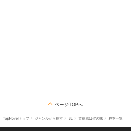
ページTOPへ
TapNovelトップ
ジャンルから探す
BL
背徳感は蜜の味
脚本一覧