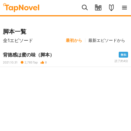
脚本一覧
全1エピソード
最初から
最新エピソードから
背徳感は蜜の味（脚本）
読了約4分
2021.10.31
2,785
Tap
8