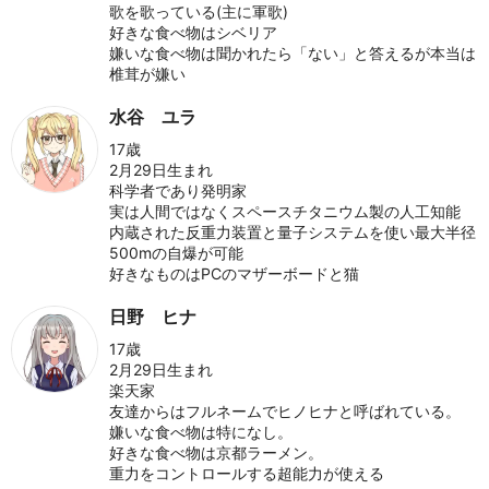
歌を歌っている(主に軍歌)
好きな食べ物はシベリア
嫌いな食べ物は聞かれたら「ない」と答えるが本当は
椎茸が嫌い
水谷 ユラ
17歳
2月29日生まれ
科学者であり発明家
実は人間ではなくスペースチタニウム製の人工知能
内蔵された反重力装置と量子システムを使い最大半径
500mの自爆が可能
好きなものはPCのマザーボードと猫
日野 ヒナ
17歳
2月29日生まれ
楽天家
友達からはフルネームでヒノヒナと呼ばれている。
嫌いな食べ物は特になし。
好きな食べ物は京都ラーメン。
重力をコントロールする超能力が使える