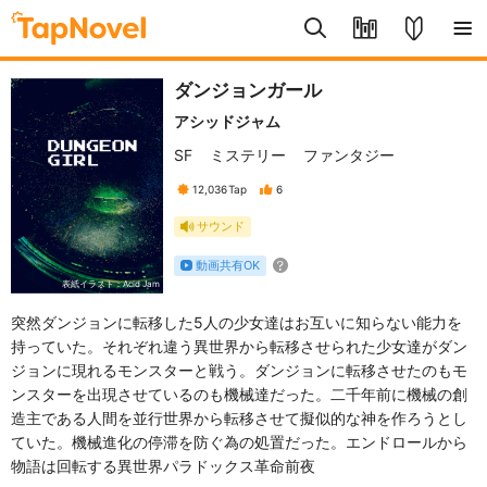
ダンジョンガール
アシッドジャム
SF
ミステリー
ファンタジー
12,036
Tap
6
サウンド
動画共有OK
表紙イラスト：Acid Jam
突然ダンジョンに転移した5人の少女達はお互いに知らない能力を
持っていた。それぞれ違う異世界から転移させられた少女達がダン
ジョンに現れるモンスターと戦う。ダンジョンに転移させたのもモ
ンスターを出現させているのも機械達だった。二千年前に機械の創
造主である人間を並行世界から転移させて擬似的な神を作ろうとし
ていた。機械進化の停滞を防ぐ為の処置だった。エンドロールから
物語は回転する異世界パラドックス革命前夜