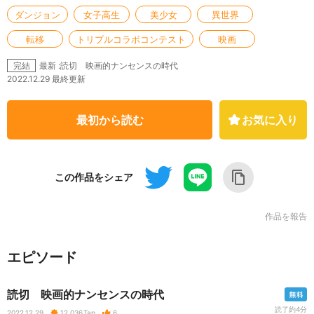
ダンジョン
女子高生
美少女
異世界
転移
トリプルコラボコンテスト
映画
最新 :読切 映画的ナンセンスの時代
完結
2022.12.29 最終更新
最初から読む
お気に入り
この作品をシェア
作品を報告
エピソード
読切 映画的ナンセンスの時代
読了約4分
2022.12.29
12,036
Tap
6