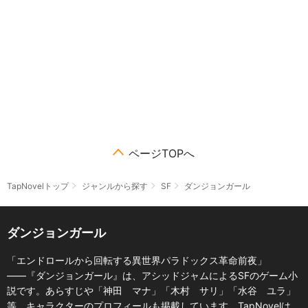
ページTOPへ
TapNovelトップ
ジャンルから探す
SF
ダンジョンガール
ダンジョンガール
「エンドロールから回転する異世界パラドックス革命前夜」
――『ダンジョンガール』は、アシッドジャムによるSFのゲーム小
説です。あらすじや「神田 マナ」「木村 サリ」「水谷 ユラ」
等、キャラクターのプロフィールも掲載しています。TapNovelは、