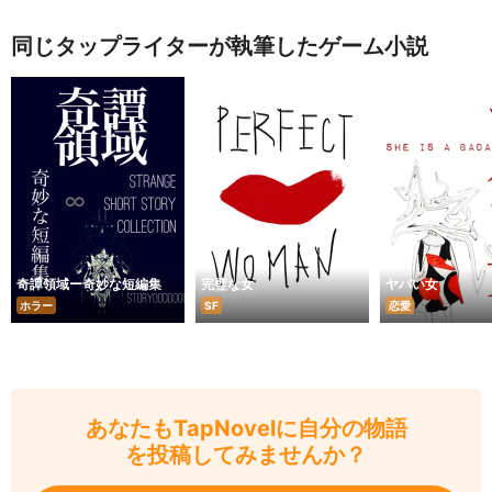
同じタップライターが執筆したゲーム小説
奇譚領域ー奇妙な短編集
完璧な女
ヤバい女
ホラー
SF
恋愛
あなたもTapNovelに自分の物語
を投稿してみませんか？