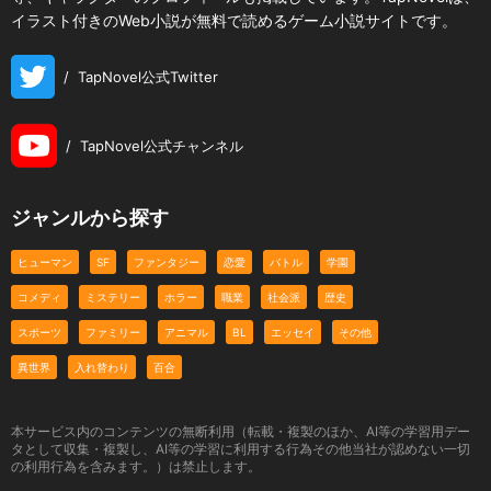
イラスト付きのWeb小説が無料で読めるゲーム小説サイトです。
/
TapNovel公式Twitter
/
TapNovel公式チャンネル
ジャンルから探す
ヒューマン
SF
ファンタジー
恋愛
バトル
学園
コメディ
ミステリー
ホラー
職業
社会派
歴史
スポーツ
ファミリー
アニマル
BL
エッセイ
その他
異世界
入れ替わり
百合
本サービス内のコンテンツの無断利用（転載・複製のほか、AI等の学習用デー
タとして収集・複製し、AI等の学習に利用する行為その他当社が認めない一切
の利用行為を含みます。）は禁止します。