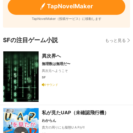
TapNovelMaker
TapNovelMaker（投稿サービス）に移動します
SFの注目ゲーム小説
もっと見る
異次界へ
無理数は無理だ〜
異次元へようこそ
SF
サウンド
私が見たUAP（未確認飛行機）
わからん
貴方の周りにも擬態U A Pが‼️