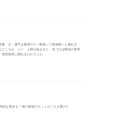
田家。父・運平は無理やり一家揃って映画館へと連れ立
りどころか ーー 上映が始まると、気づけば映画の世界
せ、現実世界に帰れるのだろうか。
照的な男女を 一枚の映画チケットが二人を繋げた