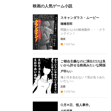
映画の人気ゲーム小説
スキャンダラス・ムービー
穂橋吾郎
問題だらけの映画製作・・・クラ
ンクイン！
職業
7,050
Tap
ご都合主義なのに演出だけは良
いから許せる映画みたいな関係
戸羽らい
俺と付き合わない？気が合うみた
いだし──
恋愛
5,936
Tap
○月✕日、怪人事件。
小松朋喜