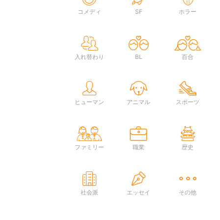
コメディ
SF
ホラー
入れ替わり
BL
百合
ヒューマン
アニマル
スポーツ
ファミリー
職業
歴史
社会派
エッセイ
その他