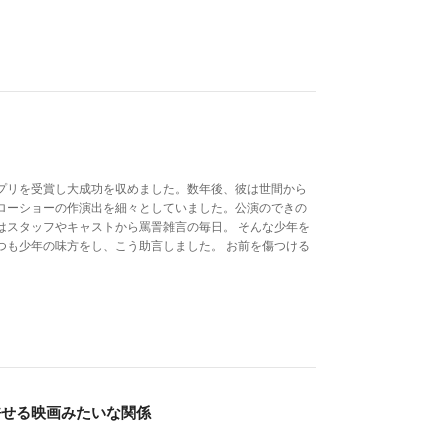
プリを受賞し大成功を収めました。数年後、彼は世間から
ローショーの作演出を細々としていました。公演のできの
はスタッフやキャストから罵詈雑言の毎日。 そんな少年を
つも少年の味方をし、こう助言しました。 お前を傷つける
許せる映画みたいな関係