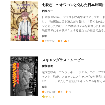
七映志 〜オワコンと化した日本映画
西東友一
日本映画50年。 ファスト映画や違法アップロー
し、「映画館に足を運んだら負け」「行くものは
ンと化したのだ。 この物語はそんな荒廃した日
映画業界に名を残そうとする者たちの物語である
職業
1
7
2,127
Tap
スキャンダラス・ムービー
穂橋吾郎
超大型映画『アンラッキー・ホテル』のチーフプ
ャスト、監督、スタッフにスキャンダルが発覚し
etc・・・。果たして堂前はスキャンダルを抑え
職業
6
16
7,050
Tap
サウンド