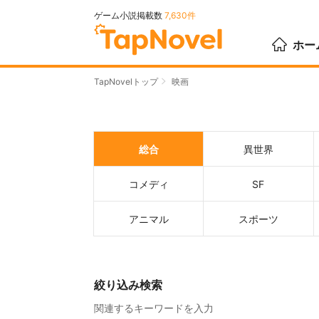
ゲーム小説掲載数
7,630件
ホー
TapNovelトップ
映画
総合
異世界
コメディ
SF
アニマル
スポーツ
絞り込み検索
関連するキーワードを入力