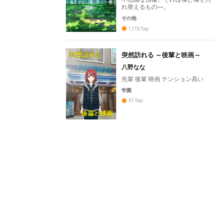
れ替えるもの―。
その他
1,115
Tap
突然訪れる ～後輩と映画～
八野なな
先輩 後輩 映画 テンション高い
学園
51
Tap