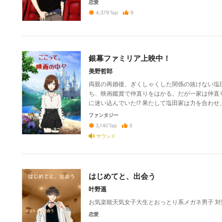
恋愛
9
4,379
Tap
銀幕ファミリア上映中！
美野哲郎
両親の再婚後、ぎくしゃくした関係の抜けない塩
ち、映画鑑賞で仲直りをはかる。だが一家は仲直
に迷い込んでいた⁉︎ 果たして塩田家は力を合わ
ファンタジー
5
3,140
Tap
サウンド
はじめてと、出会う
叶野遥
お気楽能天気女子大生とおっとり系メガネ男子 対
恋愛