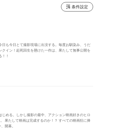
条件設定
今日も今日とて撮影現場に出没する。毎度お馴染み、うだ
ンクイン！起死回生を懸けた一作は、果たして無事公開を
る！！
はじめる。しかし撮影の最中、アクション映画好きのヒロ
。 果たして映画は完成するのか！？ すべての映画狂に捧
ー、開幕。