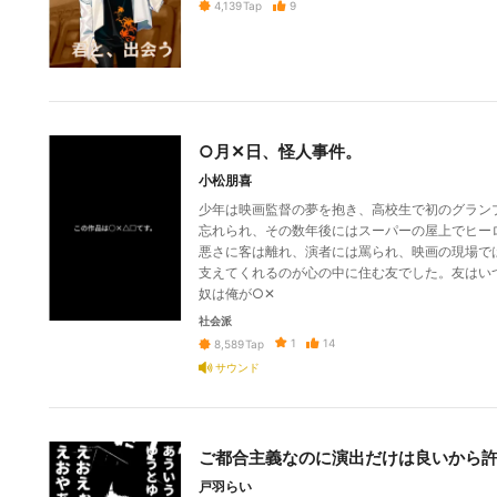
9
4,139
Tap
○月✕日、怪人事件。
小松朋喜
少年は映画監督の夢を抱き、高校生で初のグラン
忘れられ、その数年後にはスーパーの屋上でヒー
悪さに客は離れ、演者には罵られ、映画の現場で
支えてくれるのが心の中に住む友でした。友はい
奴は俺が○✕
社会派
1
14
8,589
Tap
サウンド
ご都合主義なのに演出だけは良いから
戸羽らい