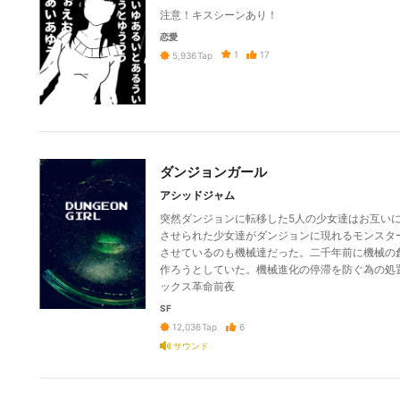
注意！キスシーンあり！
恋愛
1
17
5,936
Tap
ダンジョンガール
アシッドジャム
突然ダンジョンに転移した5人の少女達はお互い
させられた少女達がダンジョンに現れるモンスタ
させているのも機械達だった。二千年前に機械の
作ろうとしていた。機械進化の停滞を防ぐ為の処
ックス革命前夜
SF
6
12,036
Tap
サウンド