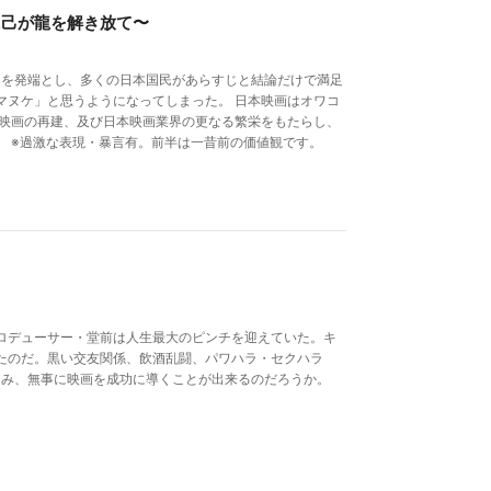
に己が龍を解き放て〜
ドを発端とし、多くの日本国民があらすじと結論だけで満足
マヌケ」と思うようになってしまった。 日本映画はオワコ
本映画の再建、及び日本映画業界の更なる繁栄をもたらし、
。 ※過激な表現・暴言有。前半は一昔前の価値観です。
ロデューサー・堂前は人生最大のピンチを迎えていた。キ
たのだ。黒い交友関係、飲酒乱闘、パワハラ・セクハラ
込み、無事に映画を成功に導くことが出来るのだろうか。