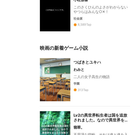
このさくひんのよさがわからない
やつらはみんな○✕！
社会派
8,589
Tap
映画の新着ゲーム小説
つばきとユキハ
わみと
二人の女子高生の物語
学園
313
Tap
Lv2の異世界転生者は国を追放
されました。なので異世界をま
ったり攻略することにしまし
翡翠。
た。〜映画編〜
不思議な指輪。それは魂と魂を入