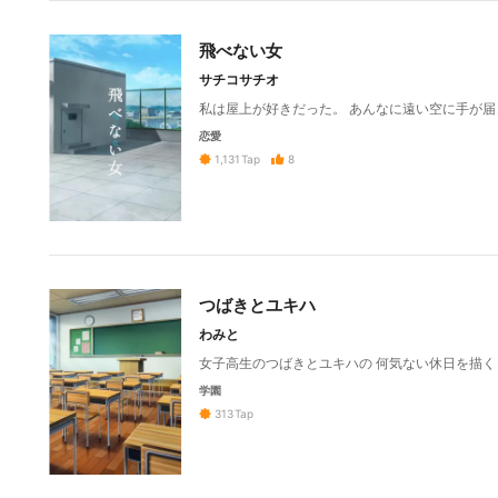
飛べない女
サチコサチオ
私は屋上が好きだった。 あんなに遠い空に手が届
恋愛
8
1,131
Tap
つばきとユキハ
わみと
女子高生のつばきとユキハの 何気ない休日を描く
学園
313
Tap