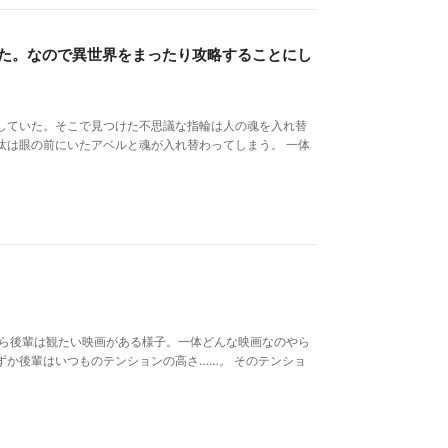
した。なので異世界をまったり攻略することにし
していた。そこで見つけた不思議な指輪は人の魂を入れ替
汰は眼の前にいたアベルと魂が入れ替わってしまう。 一体
やら後輩は観たい映画がある様子。一体どんな映画なのやら
ずか後輩はいつものテンションの高さ……。 そのテンショ