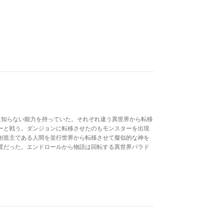
に知らない能力を持っていた。それぞれ違う異世界から転移
ーと戦う。ダンジョンに転移させたのもモンスターを出現
創造主である人間を並行世界から転移させて擬似的な神を
置だった。エンドロールから物語は回転する異世界パラド