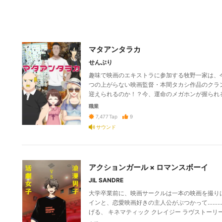
マタアンタラカ
せんぶり
趣味で映画のエキストラに参加する牧野一家は、
つの上がらない映画監督・本間タカシ作品のクラ
迎えられるのか！？今、運命のメガホンが握られ
職業
9
7,477
Tap
サウンド
アクションガール × ロマンスボーイ
JIL SANDRE
大学卒業前に、映画サークルは一本の映画を撮り
インと、恋愛映画好きの主人公がぶつかって………
げる、 キネマティック クレイジー ラヴストーリ