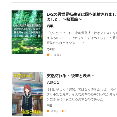
Lv2の異世界転生者は国を追放されま
ました。〜映画編〜
翡翠。
「なんだー？これ」小鳥遊蒼汰一行はクエストを
えるもので――。それを知らずはめてしまった蒼
蒼汰たちはどうなる――？！
その他
1,115
Tap
突然訪れる ～後輩と映画～
八野なな
今日は珍しく『突然』ではなく待ち合わせ。 何
少し不安な先輩。そんな先輩の心を知ってか知ら
ンにさらに不安になる先輩なのであった
学園
1
51
Tap