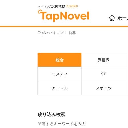
ゲーム小説掲載数
7,626件
ホー
TapNovelトップ
仇花
総合
異世界
コメディ
SF
アニマル
スポーツ
絞り込み検索
関連するキーワードを入力