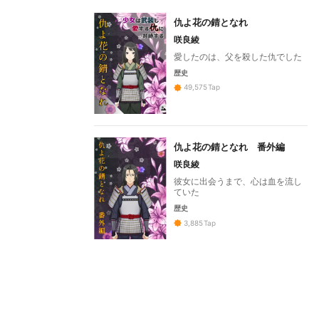
仇よ花の錆となれ
咲良綾
愛したのは、父を殺した仇でした
歴史
49,575
Tap
仇よ花の錆となれ 番外編
咲良綾
彼女に出会うまで、心は血を流し
ていた
歴史
3,885
Tap