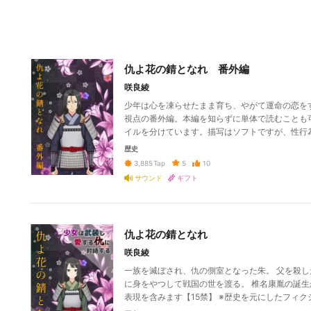
仇よ花の錆となれ 番外編
咲良綾
少年は心を凍らせたまま育ち、やがて運命の恋を
視点の番外編。本編を知らずに単体で読むことも可
イルを分けています。描写はソフトですが、性行
歴史
5
10
3,885
Tap
サウンド
ギフト
仇よ花の錆となれ
咲良綾
一族を滅ぼされ、仇の側室となった朱。 父を殺
に身をやつして戦国の世を渡る。 椎名康胤の誕
表現を含みます【15禁】 ※歴史を元にしたフィク