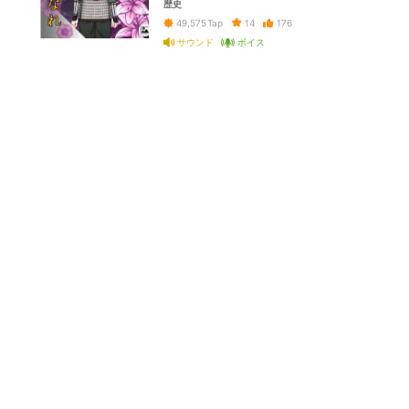
歴史
14
176
49,575
Tap
サウンド
ボイス