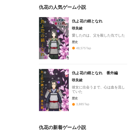
仇花の人気ゲーム小説
仇よ花の錆となれ
咲良綾
愛したのは、父を殺した仇でした
歴史
49,575
Tap
仇よ花の錆となれ 番外編
咲良綾
彼女に出会うまで、心は血を流し
ていた
歴史
3,885
Tap
仇花の新着ゲーム小説