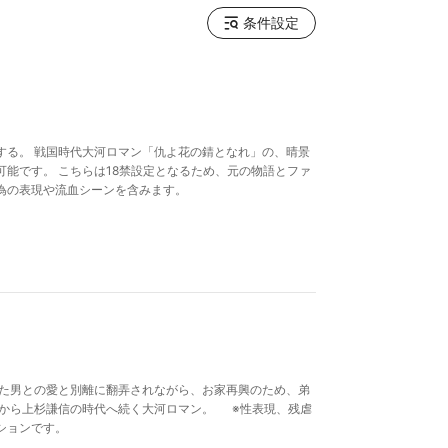
条件設定
する。 戦国時代大河ロマン「仇よ花の錆となれ」の、晴景
能です。 こちらは18禁設定となるため、元の物語とファ
為の表現や流血シーンを含みます。
した男との愛と別離に翻弄されながら、お家再興のため、弟
生から上杉謙信の時代へ続く大河ロマン。 ※性表現、残虐
ションです。