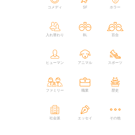
コメディ
SF
ホラー
入れ替わり
BL
百合
ヒューマン
アニマル
スポーツ
ファミリー
職業
歴史
社会派
エッセイ
その他