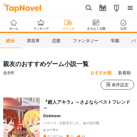
ホーム
ランキング
ジャンル
まもなく公開
公式
総合
異世界
恋愛
ファンタジー
学園
バ
親友のおすすめゲーム小説一覧
全8件
おすすめ順
新着順
条件設定
『鎧人アキラ』～さよならベストフレンド
～
Dickinson
バイバイ…大好きだった、あの日の私
ヒューマン
13
64
62,592
Tap