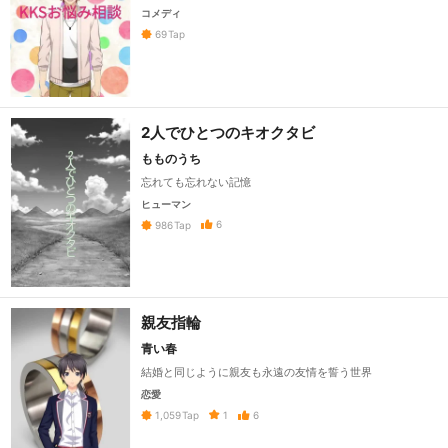
コメディ
69
Tap
2人でひとつのキオクタビ
もものうち
忘れても忘れない記憶
ヒューマン
6
986
Tap
親友指輪
青い春
結婚と同じように親友も永遠の友情を誓う世界
恋愛
1
6
1,059
Tap