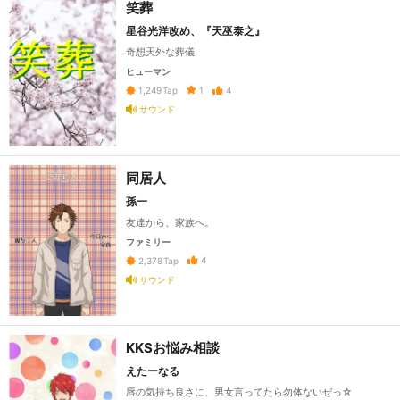
笑葬
星谷光洋改め、『天巫泰之』
奇想天外な葬儀
ヒューマン
1
4
1,249
Tap
サウンド
同居人
孫一
友達から、家族へ。
ファミリー
4
2,378
Tap
サウンド
KKSお悩み相談
えたーなる
唇の気持ち良さに、男女言ってたら勿体ないぜっ☆