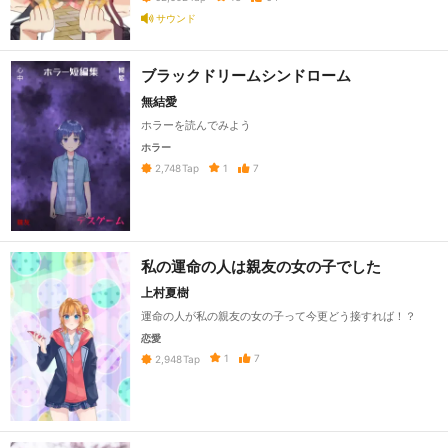
サウンド
ブラックドリームシンドローム
無結愛
ホラーを読んでみよう
ホラー
1
7
2,748
Tap
私の運命の人は親友の女の子でした
上村夏樹
運命の人が私の親友の女の子って今更どう接すれば！？
恋愛
1
7
2,948
Tap