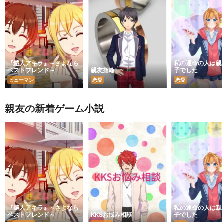
『鎧人アキラ』～さよなら
私の運命の人は親
ベストフレンド～
親友指輪
子でした
ヒューマン
恋愛
恋愛
親友の新着ゲーム小説
『鎧人アキラ』～さよなら
私の運命の人は親
ベストフレンド～
KKSお悩み相談
子でした