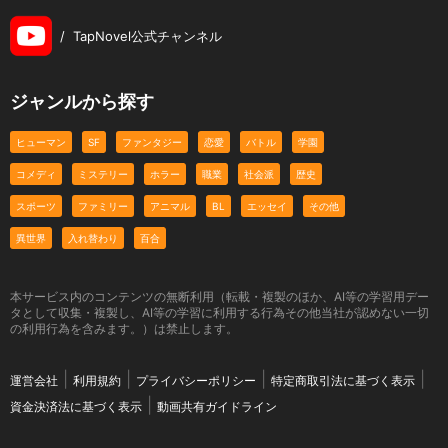
/
TapNovel公式チャンネル
ジャンルから探す
ヒューマン
SF
ファンタジー
恋愛
バトル
学園
コメディ
ミステリー
ホラー
職業
社会派
歴史
スポーツ
ファミリー
アニマル
BL
エッセイ
その他
異世界
入れ替わり
百合
本サービス内のコンテンツの無断利用（転載・複製のほか、AI等の学習用デー
タとして収集・複製し、AI等の学習に利用する行為その他当社が認めない一切
の利用行為を含みます。）は禁止します。
運営会社
利用規約
プライバシーポリシー
特定商取引法に基づく表示
資金決済法に基づく表示
動画共有ガイドライン