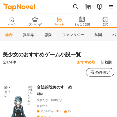
ホーム
ランキング
ジャンル
まもなく公開
公式
総合
異世界
恋愛
ファンタジー
学園
バ
美少女のおすすめゲーム小説一覧
全174件
おすすめ順
新着順
条件設定
合法的耽美のすゝめ
胡林
失礼だな、純綿だよ
コメディ
4
15
21,328
Tap
サウンド