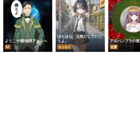
ほらほら、元気だしていこ
ようこそ❗️新地球アルスへ
うよ。
アルハンブラの夜
SF
エッセイ
恋愛