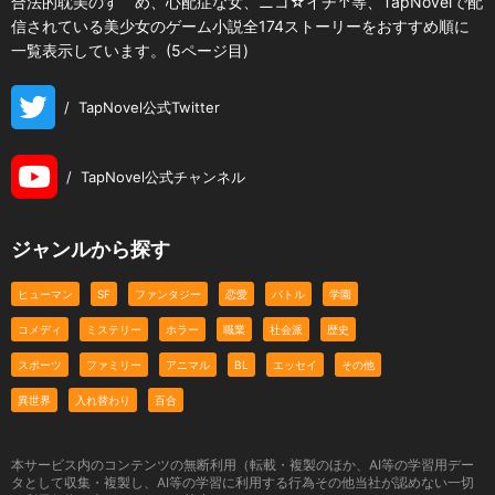
合法的耽美のすゝめ、心配症な女、ニコ☆イチ↑等、TapNovelで配
信されている美少女のゲーム小説全174ストーリーをおすすめ順に
一覧表示しています。(5ページ目)
/
TapNovel公式Twitter
/
TapNovel公式チャンネル
ジャンルから探す
ヒューマン
SF
ファンタジー
恋愛
バトル
学園
コメディ
ミステリー
ホラー
職業
社会派
歴史
スポーツ
ファミリー
アニマル
BL
エッセイ
その他
異世界
入れ替わり
百合
本サービス内のコンテンツの無断利用（転載・複製のほか、AI等の学習用デー
タとして収集・複製し、AI等の学習に利用する行為その他当社が認めない一切