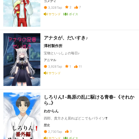
コメディ
2
7
3,328
Tap
サウンド
ボイス
アナタが、だいすき♪
澤村製作所
宝物といっしょの毎日♪
アニマル
1
11
3,928
Tap
サウンド
しろりん❗️ -島原の乱に駆ける青春-《それか
ら‥》
わからん
四郎、貴方さえ居ればどこでもパライソ❣️
歴史
3
2,730
Tap
サウンド
ボイス