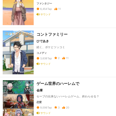
ファンタジー
11
6,454
Tap
サウンド
コントファミリー
ひであき
続く、ボケとツッコミ
コメディ
2
11
3,638
Tap
サウンド
ゲーム世界のハーレムで
会庫
セーブの出来ないハーレムゲーム、終わらせる？
恋愛
3
20
9,006
Tap
サウンド