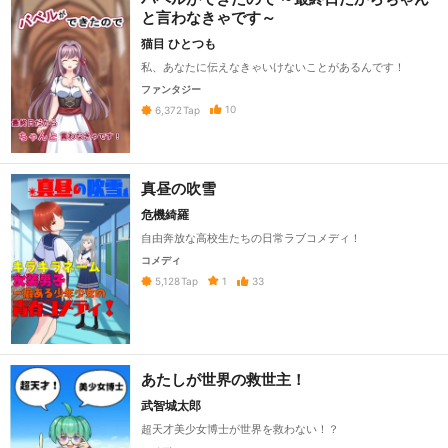
と言わなきゃです～
猫目 ひとつも
私、あなたに伝えなきゃいけないことがあるんです！
ファンタジー
10
6,372
Tap
真昼の吹雪
危機綺羅
自由奔放な高校生たちの日常ラブコメディ！
コメディ
1
33
5,128
Tap
あたしが世界の救世主！
武智城太郎
超天才美少女博士が世界を救わない！？