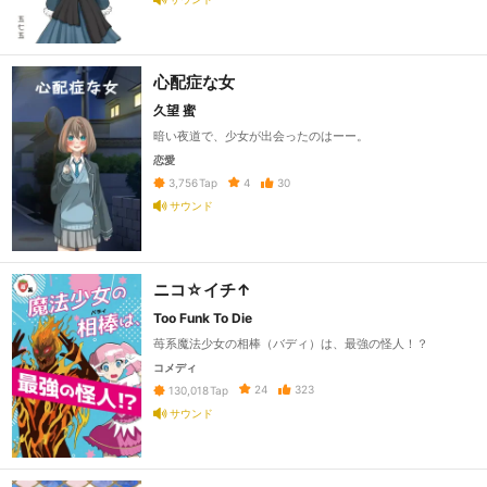
心配症な女
久望 蜜
暗い夜道で、少女が出会ったのはーー。
恋愛
4
30
3,756
Tap
サウンド
ニコ☆イチ↑
Too Funk To Die
苺系魔法少女の相棒（バディ）は、最強の怪人！？
コメディ
24
323
130,018
Tap
サウンド