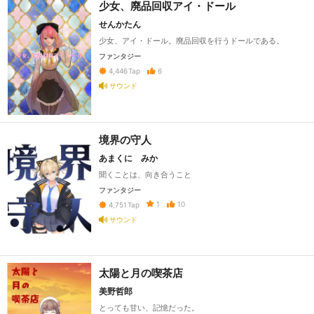
少女、廃品回収アイ・ドール
せんかたん
少女、アイ・ドール。廃品回収を行うドールである。
ファンタジー
6
4,446
Tap
サウンド
境界の守人
あまくに みか
聞くことは、向き合うこと
ファンタジー
1
10
4,751
Tap
サウンド
太陽と月の喫茶店
美野哲郎
とっても甘い、記憶だった。