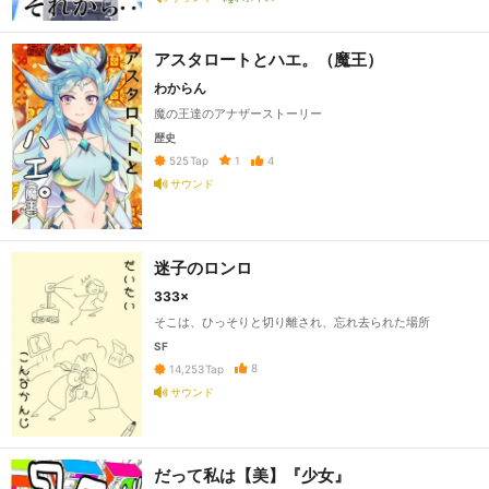
アスタロートとハエ。（魔王）
わからん
魔の王達のアナザーストーリー
歴史
1
4
525
Tap
サウンド
迷子のロンロ
333×
そこは、ひっそりと切り離され、忘れ去られた場所
SF
8
14,253
Tap
サウンド
だって私は【美】『少女』