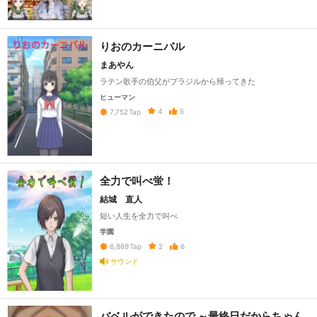
りおのカーニバル
まあやん
ラテン歌手の伯父がブラジルから帰ってきた
ヒューマン
4
5
7,752
Tap
全力で叫べ蛍！
結城 直人
短い人生を全力で叫べ
学園
2
6
6,869
Tap
サウンド
バベルができたので ～最終日だからちゃん