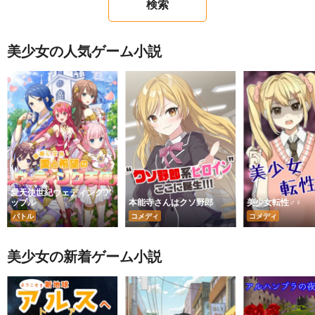
美少女の人気ゲーム小説
愛天使世紀ウェディングア
ップル
本能寺さんはクソ野郎
美少女転性♂♀
バトル
コメディ
コメディ
美少女の新着ゲーム小説