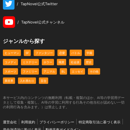
/
TapNovel公式Twitter
/
TapNovel公式チャンネル
ジャンルから探す
ヒューマン
SF
ファンタジー
恋愛
バトル
学園
コメディ
ミステリー
ホラー
職業
社会派
歴史
スポーツ
ファミリー
アニマル
BL
エッセイ
その他
異世界
入れ替わり
百合
本サービス内のコンテンツの無断利用（転載・複製のほか、AI等の学習用デー
タとして収集・複製し、AI等の学習に利用する行為その他当社が認めない一切
の利用行為を含みます。）は禁止します。
運営会社
利用規約
プライバシーポリシー
特定商取引法に基づく表示
資金決済法に基づく表示
動画共有ガイドライン