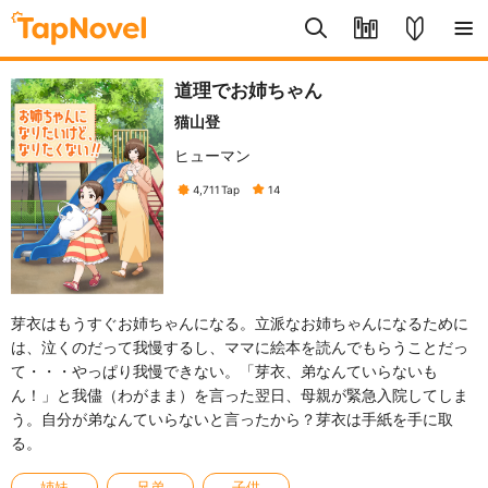
道理でお姉ちゃん
猫山登
ヒューマン
4,711
Tap
14
芽衣はもうすぐお姉ちゃんになる。立派なお姉ちゃんになるために
は、泣くのだって我慢するし、ママに絵本を読んでもらうことだっ
て・・・やっぱり我慢できない。「芽衣、弟なんていらないも
ん！」と我儘（わがまま）を言った翌日、母親が緊急入院してしま
う。自分が弟なんていらないと言ったから？芽衣は手紙を手に取
る。
姉妹
兄弟
子供