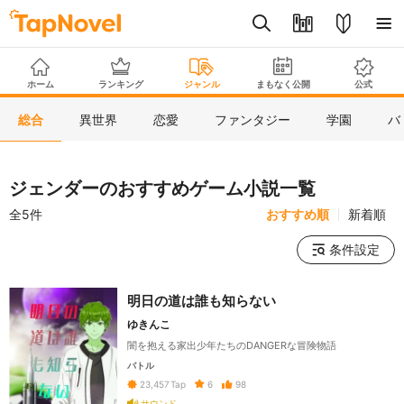
ホーム
ランキング
ジャンル
まもなく公開
公式
総合
異世界
恋愛
ファンタジー
学園
バ
ジェンダーのおすすめゲーム小説一覧
全5件
おすすめ順
新着順
条件設定
明日の道は誰も知らない
ゆきんこ
闇を抱える家出少年たちのDANGERな冒険物語
バトル
6
98
23,457
Tap
サウンド