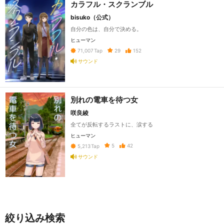
カラフル・スクランブル
bisuko（公式）
自分の色は、自分で決める。
ヒューマン
29
152
71,007
Tap
サウンド
別れの電車を待つ女
咲良綾
全てが反転するラストに、涙する
ヒューマン
5
42
5,213
Tap
サウンド
絞り込み検索