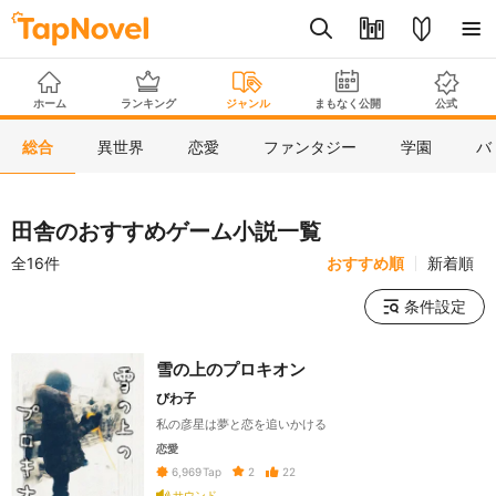
ホーム
ランキング
ジャンル
まもなく公開
公式
総合
異世界
恋愛
ファンタジー
学園
バ
田舎のおすすめゲーム小説一覧
全16件
おすすめ順
新着順
条件設定
雪の上のプロキオン
びわ子
私の彦星は夢と恋を追いかける
恋愛
2
22
6,969
Tap
サウンド