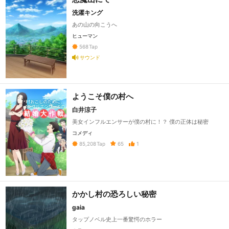
洗濯キング
あの山の向こうへ
ヒューマン
568
Tap
サウンド
ようこそ僕の村へ
白井涼子
美女インフルエンサーが僕の村に！？ 僕の正体は秘密
コメディ
65
1
85,208
Tap
かかし村の恐ろしい秘密
gaia
タップノベル史上一番驚愕のホラー