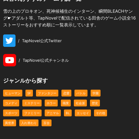
雪の上のプロキオン、死神候補生のインターン、瞬間BLEACHヤン
グ☛アダルト等、TapNovelで配信されている田舎のゲーム小説全16
ストーリーをおすすめ順に一覧表示しています。
/
TapNovel公式Twitter
/
TapNovel公式チャンネル
ジャンルから探す
ヒューマン
SF
ファンタジー
恋愛
バトル
学園
コメディ
ミステリー
ホラー
職業
社会派
歴史
スポーツ
ファミリー
アニマル
BL
エッセイ
その他
異世界
入れ替わり
百合