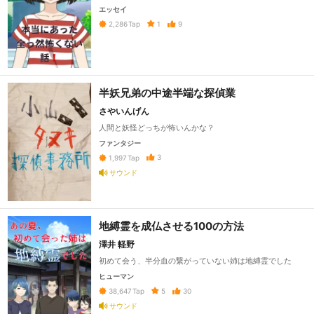
エッセイ
1
9
2,286
Tap
半妖兄弟の中途半端な探偵業
さやいんげん
人間と妖怪どっちが怖いんかな？
ファンタジー
3
1,997
Tap
サウンド
地縛霊を成仏させる100の方法
澤井 軽野
初めて会う、半分血の繋がっていない姉は地縛霊でした
ヒューマン
5
30
38,647
Tap
サウンド