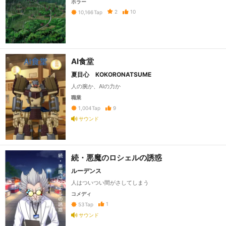
ホラー
2
10
10,166
Tap
AI食堂
夏目心 KOKORONATSUME
人の腕か、AIの力か
職業
9
1,004
Tap
サウンド
続・悪魔のロシェルの誘惑
ルーデンス
人はついつい間がさしてしまう
コメディ
1
53
Tap
サウンド