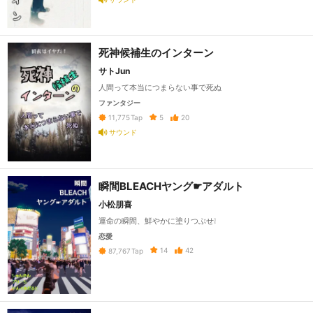
死神候補生のインターン
サトJun
人間って本当につまらない事で死ぬ
ファンタジー
5
20
11,775
Tap
サウンド
瞬間BLEACHヤング☛アダルト
小松朋喜
運命の瞬間、鮮やかに塗りつぶせ❕
恋愛
14
42
87,767
Tap