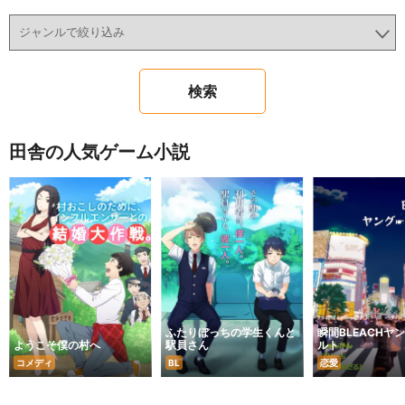
田舎の人気ゲーム小説
ふたりぼっちの学生くんと
瞬間BLEACHヤ
ようこそ僕の村へ
駅員さん
ルト
コメディ
BL
恋愛