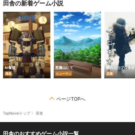
田舎の新着ゲーム小説
AI食堂
悪魔山にて
雪の上のプロキオ
職業
ヒューマン
恋愛
ページTOPへ
TapNovelトップ
田舎
田舎のおすすめゲーム小説一覧