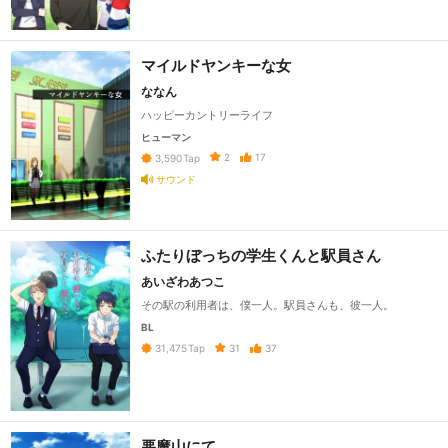
マイルドヤンキーな女
ななん
ハッピーカントリーライフ
ヒューマン
2
17
3,590
Tap
サウンド
ふたりぼっちの学生くんと駅員さん
あいざわあつこ
その駅の利用者は、僕一人。駅員さんも、彼一人。
BL
31
37
31,475
Tap
悪魔山にて