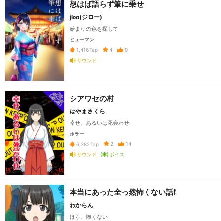
想はば語らず筆に乗せ
jloo(ジロー)
始まりの色を探して
ヒューマン
4
9
1,416
Tap
サウンド
シアワセの村
はやまさくら
幸せ、あるいは死会わせ
ホラー
2
14
6,282
Tap
サウンド
ボイス
本当にあった全っ然怖くない話❗️
わからん
ほら、怖くない