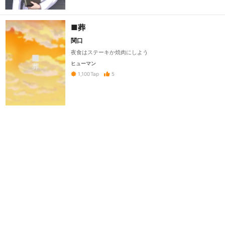
■葬
関口
夜食はステーキか焼肉にしよう
ヒューマン
5
1,100
Tap