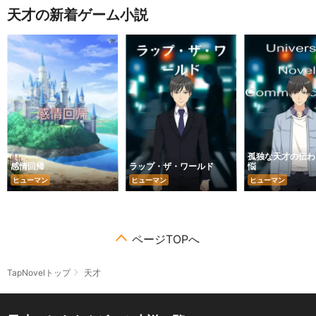
天才の新着ゲーム小説
孤独な天才の伝わ
感情回帰
ラップ・ザ・ワールド
悩
ヒューマン
ヒューマン
ヒューマン
ページTOPへ
TapNovelトップ
天才