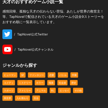
天才のおすすめゲーム小説一覧
感情回帰、孤独な天才の伝わらない苦悩、あたしが世界の救世主！
等、TapNovelで配信されている天才のゲーム小説全9ストーリーを
おすすめ順に一覧表示しています。
/
TapNovel公式Twitter
/
TapNovel公式チャンネル
ジャンルから探す
ヒューマン
SF
ファンタジー
恋愛
バトル
学園
コメディ
ミステリー
ホラー
職業
社会派
歴史
スポーツ
ファミリー
アニマル
BL
エッセイ
その他
異世界
入れ替わり
百合