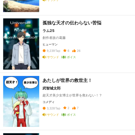
孤独な天才の伝わらない苦悩
ラム25
創作者故の葛藤
ヒューマン
6
26
9,239
Tap
サウンド
ボイス
あたしが世界の救世主！
武智城太郎
超天才美少女博士が世界を救わない！？
コメディ
2
7
3,328
Tap
サウンド
ボイス