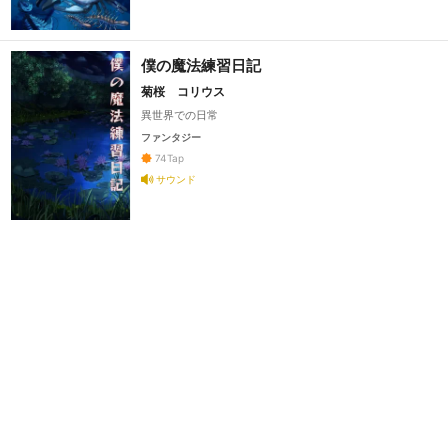
僕の魔法練習日記
菊桜 コリウス
異世界での日常
ファンタジー
74
Tap
サウンド