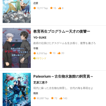
恋愛
15
8
13,117
Tap
教育再生プログラムー天才の復讐ー
YO-SUKE
政府の仕掛けたデスゲームを生き残り、復讐を遂げろ
学園
10
20
8,018
Tap
サウンド
Paleorium～古生物水族館の飼育員～
芝原三恵子
現代に蘇った古生物を飼育し、古代の海を再現せよ
職業
72
143
90,897
Tap