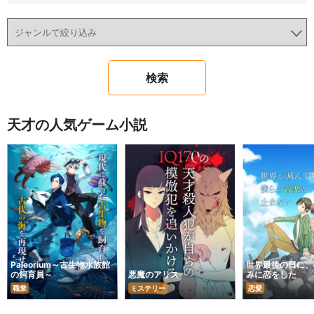
天才の人気ゲーム小説
Paleorium～古生物水族館
世界最後の日に、
の飼育員～
悪魔のアリス
みに恋をした
職業
ミステリー
恋愛