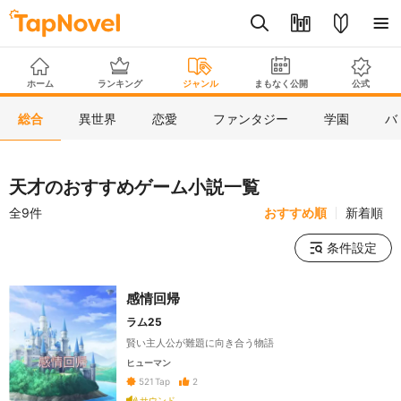
ホーム
ランキング
ジャンル
まもなく公開
公式
総合
異世界
恋愛
ファンタジー
学園
バ
天才のおすすめゲーム小説一覧
全9件
おすすめ順
新着順
条件設定
感情回帰
ラム25
賢い主人公が難題に向き合う物語
ヒューマン
2
521
Tap
サウンド