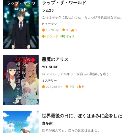
ラップ・ザ・ワールド
ラム25
これはギャグに見せかけた、ちょっぴり真面目なお話。
ヒューマン
3
9
1,670
Tap
サウンド
ボイス
悪魔のアリス
YO-SUKE
IQ170のシリアルキラーが自らの模倣犯を追う
ミステリー
145
9
227,218
Tap
世界最後の日に、ぼくはきみに恋をした
喜多南
世界が滅んでも、僕らの音楽は止まない