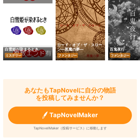
ロード・オブ・ザ・スロー
白雪姫が染まるとき
ン―悪魔の夢―
百鬼夜行
ミステリー
ファンタジー
ファンタジー
あなたもTapNovelに自分の物語
を投稿してみませんか？
TapNovelMaker
TapNovelMaker（投稿サービス）に移動します