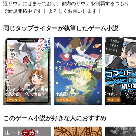
近サウナにはまっており、都内のサウナを制覇するつもり
で新規開拓中です！ よろしくお願いします！
同じタップライターが執筆したゲーム小説
マッチングビースト～野獣
が美女とアプリで出会うま
小惑星バナナ
コマンド・ワール
で～
ファンタジー
ファンタジー
コメディ
このゲーム小説が好きな人におすすめ