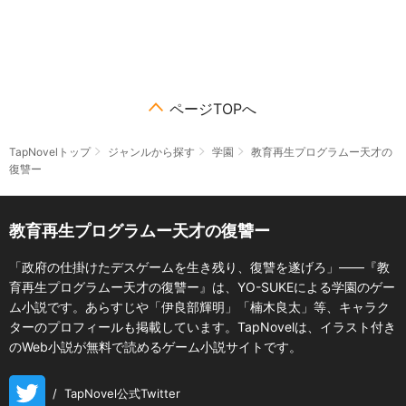
ページTOPへ
TapNovelトップ
ジャンルから探す
学園
教育再生プログラムー天才の
復讐ー
教育再生プログラムー天才の復讐ー
「政府の仕掛けたデスゲームを生き残り、復讐を遂げろ」――『教
育再生プログラムー天才の復讐ー』は、YO-SUKEによる学園のゲー
ム小説です。あらすじや「伊良部輝明」「楠木良太」等、キャラク
ターのプロフィールも掲載しています。TapNovelは、イラスト付き
のWeb小説が無料で読めるゲーム小説サイトです。
/
TapNovel公式Twitter