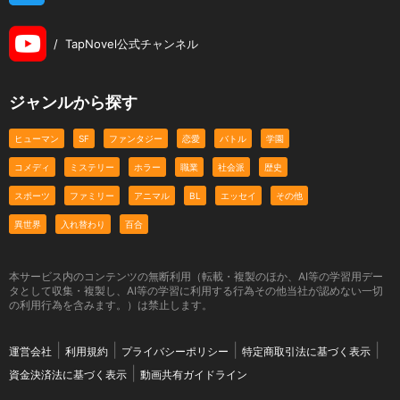
/
TapNovel公式チャンネル
ジャンルから探す
ヒューマン
SF
ファンタジー
恋愛
バトル
学園
コメディ
ミステリー
ホラー
職業
社会派
歴史
スポーツ
ファミリー
アニマル
BL
エッセイ
その他
異世界
入れ替わり
百合
本サービス内のコンテンツの無断利用（転載・複製のほか、AI等の学習用デー
タとして収集・複製し、AI等の学習に利用する行為その他当社が認めない一切
の利用行為を含みます。）は禁止します。
運営会社
利用規約
プライバシーポリシー
特定商取引法に基づく表示
資金決済法に基づく表示
動画共有ガイドライン