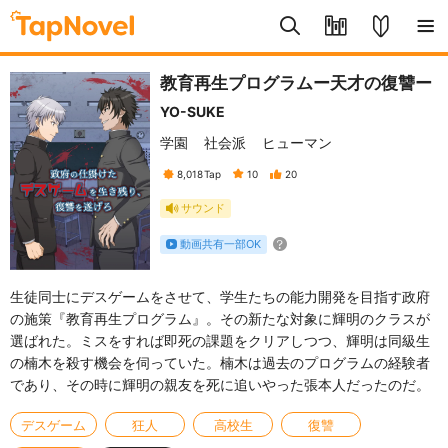
教育再生プログラムー天才の復讐ー
YO-SUKE
学園
社会派
ヒューマン
8,018
Tap
10
20
サウンド
動画共有一部OK
生徒同士にデスゲームをさせて、学生たちの能力開発を目指す政府
の施策『教育再生プログラム』。その新たな対象に輝明のクラスが
選ばれた。ミスをすれば即死の課題をクリアしつつ、輝明は同級生
の楠木を殺す機会を伺っていた。楠木は過去のプログラムの経験者
であり、その時に輝明の親友を死に追いやった張本人だったのだ。
デスゲーム
狂人
高校生
復讐