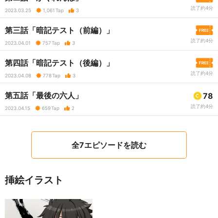
読了約4分
2023.03.25
1,061
Tap
3
第三話「暗記テスト（前編）」
読了約4分
2023.04.01
757
Tap
3
第四話「暗記テスト（後編）」
読了約4分
2023.04.08
778
Tap
3
第五話「最後の六人」
78
読了約4分
2023.04.15
659
Tap
2
全7エピソードを読む
挿絵イラスト