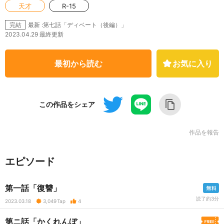
天才
R-15
最新 :第七話「ディベート（後編）」
完結
2023.04.29 最終更新
最初から読む
お気に入り
この作品をシェア
作品を報告
エピソード
第一話「復讐」
読了約3分
2023.03.18
3,049
Tap
4
第ニ話「かくれんぼ」