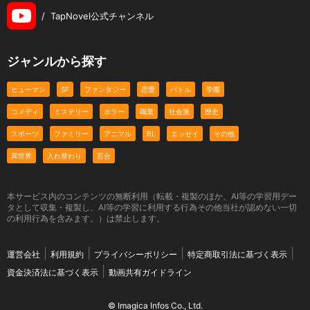
/
TapNovel公式チャンネル
ジャンルから探す
ヒューマン
SF
ファンタジー
恋愛
バトル
学園
コメディ
ミステリー
ホラー
職業
社会派
歴史
スポーツ
ファミリー
アニマル
BL
エッセイ
その他
異世界
入れ替わり
百合
本サービス内のコンテンツの無断利用（転載・複製のほか、AI等の学習用デー
タとして収集・複製し、AI等の学習に利用する行為その他当社が認めない一切
の利用行為を含みます。）は禁止します。
運営会社
利用規約
プライバシーポリシー
特定商取引法に基づく表示
資金決済法に基づく表示
動画共有ガイドライン
© Imagica Infos Co., Ltd.