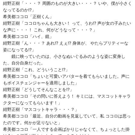
紺野正樹「・・・？ 周囲のものが大きい・・・？ いや、僕が小さく
なってるのか!?」
希美都ココロ「正樹くん」
紺野正樹「ココロちゃんも大きい！ って、うわ!? 声が女の子みたい
な声に・・・！ これ、何がどうなって・・・？」
希美都ココロ「ハイ、鏡」
紺野正樹「ん・・・？ あれ!? えぇ!? 身体が、 やたらプリティーな
姿になってる!?」
鏡に映っていたのは、小さなぬいぐるみのような姿に変身し
た、自分自身だった。
紺野正樹「これ、どういうこと!?」
希美都ココロ「ちょいと可愛いアバターを着てもらいました。声に
もボイスチェンジャーを適用しました」
紺野正樹「どうしてそんなことを!?」
希美都ココロ「その問いに答えよう！ キミには、マスコットキャラ
クターになってもらいます！」
紺野正樹「マスコットキャラ・・・？」
希美都ココロ「最近、自分の動画を見返していて、私 ココロは思っ
たのです。何かが足りないと」
希美都ココロ「一人でする企画ばかりじゃなくて、ちょっとした掛