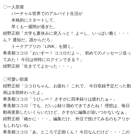
〇一人部屋
バーチャル世界でのアルバイト生活が
本格的にスタートして、
早くも一週間が過ぎた。
紺野正樹「大学も夏休みに突入っと！ よーし、いっぱい働く・・・
ん？ 通知だ。誰からだろ」
トークアプリの「LINK」を開く。
希美都ココロ「おいすー！ ココロだよ～。 初めてのメッセージ送っ
てみた！ 今日は何時にログインできる？」
紺野正樹「生きててよかった・・・」
〇可愛い部屋
紺野正樹「ココロちゃん、お疲れ！ これで、 今日収録予定だった動
画は全部終わったよ」
希美都ココロ「うひぃー！ さすがに四本録りは疲れたぁ～」
希美都ココロ「でも、だいぶ録り溜めできてきたね！ 理想は、毎日
動画更新したいくらいだけど、さすがに編集が追いつかないなぁ」
紺野正樹「確かに・・・。編集だけ、 外注で投げてみるのもアリか
もしれないね」
希美都ココロ「あ、ところで正樹くん！ 今日なんだけど・・・この