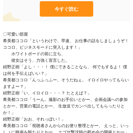
今すぐ読む
〇可愛い部屋
希美都ココロ「というわけで、早速、 お仕事の話をしましょうぞ！
ココロ、ビジネスモードに突入します！」
ホワイトボードの前に立ち、
彼女はそう、力強く宣言した。
紺野正樹「よし・・・！ 僕にできることなら、 何でもするよ！ 僕
は何を手伝えばいい？」
希美都ココロ「んっふっふー。そうだねぇ。 イロイロやってもらい
ますよー？」
紺野正樹「い、イロイロ・・・？ たとえば？」
希美都ココロ「うーん。撮影のお手伝いとかー、企画会議への参加
とかー、営業の電話とかー、 生放送でカンペ出してもらったりと
か！」
紺野正樹「おお、それっぽい！」
希美都ココロ「視聴者さんからのお便り整理とかー、 えっと、いっ
しょに映画を観たりとかー、 エゴサ撃沈時の慰め会の開催とかー」