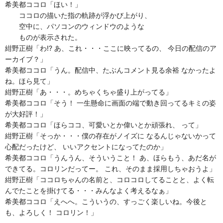
希美都ココロ「ほい！」
ココロの描いた指の軌跡が浮かび上がり、
空中に、パソコンのウィンドウのような
ものが表示された。
紺野正樹「わ!? あ、これ・・・ここに映ってるの、 今日の配信のア
ーカイブ？」
希美都ココロ「うん。配信中、たぶんコメント見る余裕 なかったよ
ね。ほら見て」
紺野正樹「あ・・・。めちゃくちゃ盛り上がってる」
希美都ココロ「そう！ 一生懸命に画面の端で動き回ってるキミの姿
が大好評！」
希美都ココロ「ほらココ、可愛いとか偉いとか頑張れ、 って」
紺野正樹「そっか・・・僕の存在がノイズに なるんじゃないかって
心配だったけど、 いいアクセントになってたのか」
希美都ココロ「うんうん、そういうこと！ あ、ほらもう、あだ名が
できてる。コロリンだってー。 これ、そのまま採用しちゃおうよ」
紺野正樹「ココロちゃんの名前と、コロコロしてることと、よく転
んでたことを掛けてる・・・みんなよく考えるなぁ」
希美都ココロ「えへへ。こういうの、すっごく楽しいね。今後と
も、よろしく！ コロリン！」