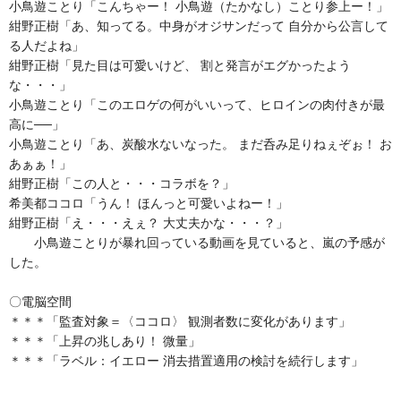
小鳥遊ことり「こんちゃー！ 小鳥遊（たかなし）ことり参上ー！」
紺野正樹「あ、知ってる。中身がオジサンだって 自分から公言して
る人だよね」
紺野正樹「見た目は可愛いけど、 割と発言がエグかったよう
な・・・」
小鳥遊ことり「このエロゲの何がいいって、ヒロインの肉付きが最
高に──」
小鳥遊ことり「あ、炭酸水ないなった。 まだ呑み足りねぇぞぉ！ お
あぁぁ！」
紺野正樹「この人と・・・コラボを？」
希美都ココロ「うん！ ほんっと可愛いよねー！」
紺野正樹「え・・・えぇ？ 大丈夫かな・・・？」
小鳥遊ことりが暴れ回っている動画を見ていると、嵐の予感が
した。
〇電脳空間
＊＊＊「監査対象＝〈ココロ〉 観測者数に変化があります」
＊＊＊「上昇の兆しあり！ 微量」
＊＊＊「ラベル：イエロー 消去措置適用の検討を続行します」