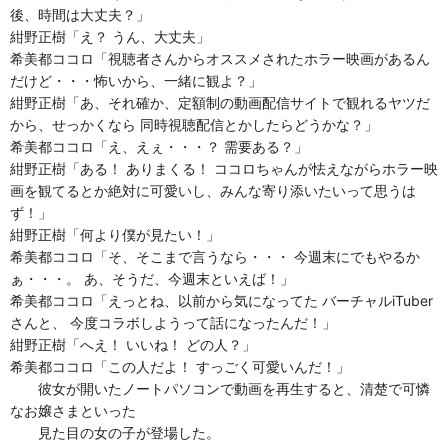
後、時間は大丈夫？」
紺野正樹「え？ うん、大丈夫」
希美都ココロ「視聴者さんからオススメされたホラー映画があるん
だけど・・・怖いから、一緒に観よ？」
紺野正樹「あ、それ確か、定額制の動画配信サイトで観れるヤツだ
から、せっかくなら 同時視聴配信とかしたらどうかな？」
希美都ココロ「え、えぇ・・・？ 需要ある？」
紺野正樹「ある！ ありまくる！ ココロちゃんが怯えながらホラー映
画を観てるとか絶対に可愛いし、みんな寄り添いたいって思うは
ず！」
紺野正樹「何より僕が見たい！」
希美都ココロ「そ、そこまで言うなら・・・ 今週末にでもやるか
ぁ・・・。 あ、そうだ、今週末といえば！」
希美都ココロ「えっとね、以前から気になってた バーチャルiTuber
さんと、 今度コラボしようって話になったんだ！」
紺野正樹「へえ！ いいね！ どの人？」
希美都ココロ「この人だよ！ すっごく可愛いんだ！」
彼女が開いたノートパソコンで動画を再生すると、清楚で可憐
なお嬢さまといった
見た目の女の子が登場した。