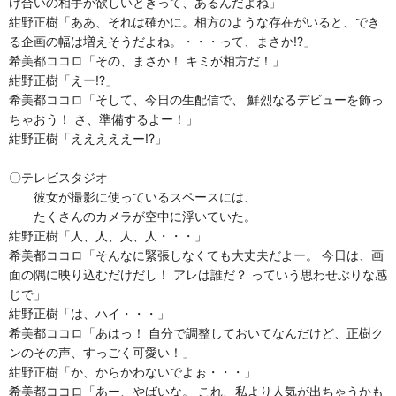
け合いの相手が欲しいときって、あるんだよね」
紺野正樹「ああ、それは確かに。相方のような存在がいると、でき
る企画の幅は増えそうだよね。・・・って、まさか!?」
希美都ココロ「その、まさか！ キミが相方だ！」
紺野正樹「えー!?」
希美都ココロ「そして、今日の生配信で、 鮮烈なるデビューを飾っ
ちゃおう！ さ、準備するよー！」
紺野正樹「えええええー!?」
〇テレビスタジオ
彼女が撮影に使っているスペースには、
たくさんのカメラが空中に浮いていた。
紺野正樹「人、人、人、人・・・」
希美都ココロ「そんなに緊張しなくても大丈夫だよー。 今日は、画
面の隅に映り込むだけだし！ アレは誰だ？ っていう思わせぶりな感
じで」
紺野正樹「は、ハイ・・・」
希美都ココロ「あはっ！ 自分で調整しておいてなんだけど、正樹ク
ンのその声、すっごく可愛い！」
紺野正樹「か、からかわないでよぉ・・・」
希美都ココロ「あー、やばいな。 これ、私より人気が出ちゃうかも