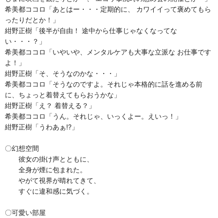
希美都ココロ「あとはー・・・定期的に、 カワイイって褒めてもら
ったりだとか！」
紺野正樹「後半が自由！ 途中から仕事じゃなくなってな
い・・・？」
希美都ココロ「いやいや、メンタルケアも大事な立派な お仕事です
よ！」
紺野正樹「そ、そうなのかな・・・」
希美都ココロ「そうなのですよ。それじゃ本格的に話を進める前
に、ちょっと着替えてもらおうかな」
紺野正樹「え？ 着替える？」
希美都ココロ「うん。それじゃ、いっくよー。えいっ！」
紺野正樹「うわあぁ!?」
〇幻想空間
彼女の掛け声とともに、
全身が煙に包まれた。
やがて視界が晴れてきて、
すぐに違和感に気づく。
〇可愛い部屋