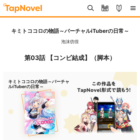
キミトココロの物語～バーチャルiTuberの日常～
泡沫彷徨
第03話 【コンビ結成】（脚本）
キミトココロの物語～バーチャ
ルiTuberの日常～