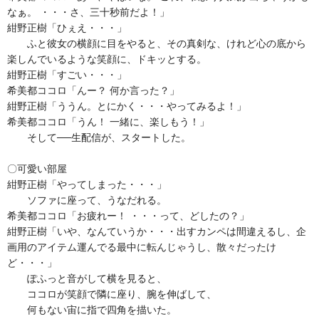
なぁ。 ・・・さ、三十秒前だよ！」
紺野正樹「ひぇえ・・・」
ふと彼女の横顔に目をやると、その真剣な、けれど心の底から
楽しんでいるような笑顔に、ドキッとする。
紺野正樹「すごい・・・」
希美都ココロ「んー？ 何か言った？」
紺野正樹「ううん。とにかく・・・やってみるよ！」
希美都ココロ「うん！ 一緒に、楽しもう！」
そして──生配信が、スタートした。
〇可愛い部屋
紺野正樹「やってしまった・・・」
ソファに座って、うなだれる。
希美都ココロ「お疲れー！ ・・・って、どしたの？」
紺野正樹「いや、なんていうか・・・出すカンペは間違えるし、企
画用のアイテム運んでる最中に転んじゃうし、散々だったけ
ど・・・」
ぽふっと音がして横を見ると、
ココロが笑顔で隣に座り、腕を伸ばして、
何もない宙に指で四角を描いた。