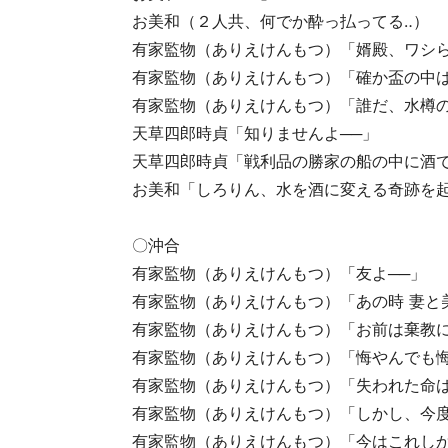
お美和（２人共、何でか酔っ払ってる‥）
有家監物（ありえけんもつ）「婿殿、ワシ
有家監物（ありえけんもつ）「確か盃の中は
有家監物（ありえけんもつ）「誰だ、水樽の
天草四郎時貞「知りませんよ──」
天草四郎時貞「戦利品の勝家の船の中に酒で
お美和「しろりん、水を酒に変える奇跡を起
〇沖合
有家監物（ありえけんもつ）「友よ──」
有家監物（ありえけんもつ）「あの時 妻と
有家監物（ありえけんもつ）「お前は棄教に
有家監物（ありえけんもつ）「悔やんでも悔
有家監物（ありえけんもつ）「失われた命は
有家監物（ありえけんもつ）「しかし、今
有家監物（ありえけんもつ）「今はこれしか