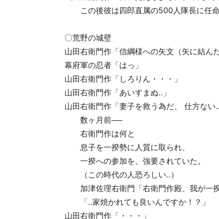
この後彼は四郎直属の500人隊長に任命
〇荒野の城壁
山田右衛門作「信綱様への矢文（矢に結んだ
幕府軍の忍者「はっ」
山田右衛門作「しろりん・・・」
山田右衛門作「あいすまぬ‥」
山田右衛門作「妻子を救う為だ、 仕方ない
数ヶ月前──
右衛門作は何と
息子を一揆勢に人質に取られ、
一揆への参加を、強要されていた。
（この時代の人恐ろしい‥）
加津佐理右衛門「右衛門作殿、我が一揆
「‥家焼かれても良いんですか！？️」
山田右衛門作「・・・」