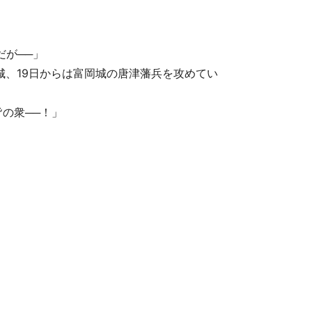
だが──」
城、19日からは富岡城の唐津藩兵を攻めてい
の衆──！️」