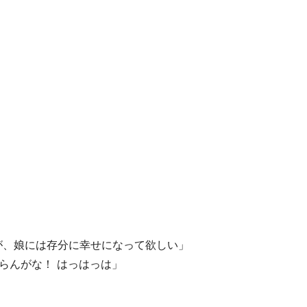
が、娘には存分に幸せになって欲しい」
んがな！️ はっはっは」