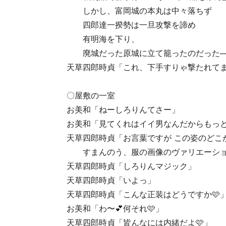
しかし、富岡城の本丸は中々落ちず
四郎達一揆勢は一旦攻撃を諦め
有明海を下り、
廃城だった原城に立て籠ったのだった─
天草四郎時貞「これ、下手すりゃ撃たれてま
〇屋敷の一室
お美和「ねーしろりんてさー」
お美和「見てくれはイイ男なんだからもっ
天草四郎時貞「お言葉ですが この姿のどこ
すまんのう、服の画像のヴァリエーショ
天草四郎時貞「しろりんマジック」
天草四郎時貞「いよっ」
天草四郎時貞「こんな正装はどうですか🩷
お美和「わ〜💕何それ🩷」
天草四郎時貞「皆んなには内緒だよ🩷」