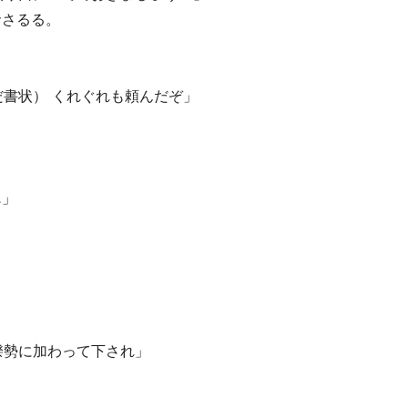
さるる。
書状） くれぐれも頼んだぞ」
‥」
勢に加わって下され」