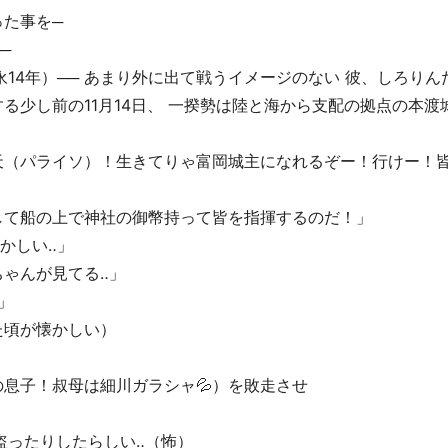
た事を─
─
永14年）── あまり外に出て戦うイメージのない 彼、しろりん
る少し前の11月14日、 一揆勢は陸と海から支配の拠点の本渡
パライソ）！️生きてりゃ富岡城主になれるぞー！️行けー！️皆
」
て船の上で神社の御幣持って皆を指揮するのだ！️」
ずかしい‥」
ゃんが見てる‥」
」
た頃が懐かしい）
子！️叔母は細川ガラシャ💦）を敗走させ
ったりしたらしい‥（怖）