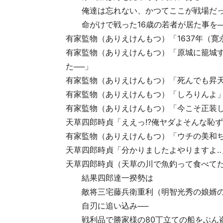
俺達は忘れない、かつてここが戦場だっ
命がけで戦った16歳の若者が居た事を─
有家監物（ありえけんもつ）「1637年（寛
有家監物（ありえけんもつ）「原城に籠城す
た──」
有家監物（ありえけんもつ）「死んでも昇天（
有家監物（ありえけんもつ）「しろりんよ
有家監物（ありえけんもつ）「今こそ正装し
天草四郎時貞「ええっ!?️俺ヤダよそんな恥
有家監物（ありえけんもつ）「ウチの美和ち
天草四郎時貞「分かりましたよやりますよ‥
天草四郎時貞（天草の川で魚釣って食べて
結果四郎達一揆勢は
敵将三宅藤兵衛重利（明智光秀の娘婿の息
自刃に追い込み──
戦利品で勝家様の80丁立ての船をぶん盗