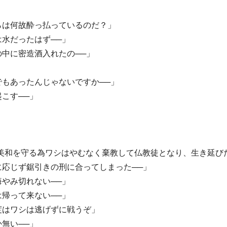
らは何故酔っ払っているのだ？」
水だったはず──」
中に密造酒入れたの──」
もあったんじゃないですか──」
こす──」
美和を守る為ワシはやむなく棄教して仏教徒となり、生き延び
応じず鋸引きの刑に合ってしまった──」
やみ切れない──」
帰って来ない──」
度はワシは逃げずに戦うぞ」
無い──」