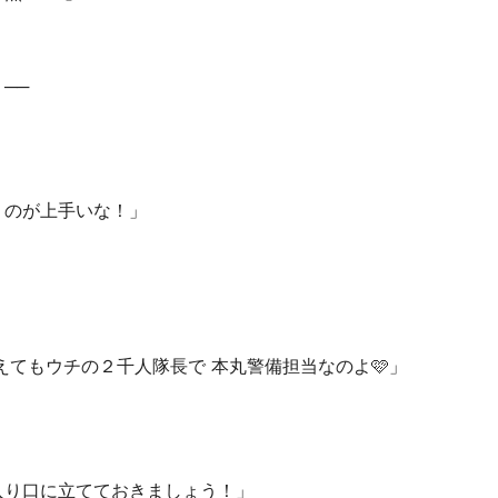
──
」
のが上手いな！️」
」
えてもウチの２千人隊長で 本丸警備担当なのよ🩷」
り口に立てておきましょう！️」