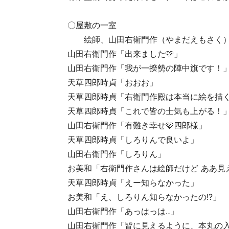
〇屋敷の一室
絵師、山田右衛門作（やまだえもさく）
山田右衛門作「出来ました🩷」
山田右衛門作「我が一揆勢の陣中旗です！️
天草四郎時貞「おおお」
天草四郎時貞「右衛門作殿は本当に絵を描く
天草四郎時貞「これで皆の士気も上がる！️
山田右衛門作「有難き幸せ🩷四郎様」
天草四郎時貞「しろりんで良いよ」
山田右衛門作「しろりん」
お美和「右衛門作さんは絵師だけど ああ見
天草四郎時貞「えー知らなかった」
お美和「え、しろりん知らなかったの!?️」
山田右衛門作「あっはっは‥」
山田右衛門作「皆に見えるように、本丸の入