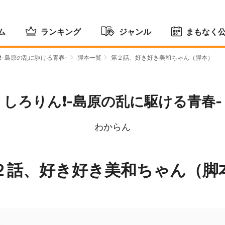
ム
ランキング
ジャンル
まもなく
❗️-島原の乱に駆ける青春-
脚本一覧
第２話、好き好き美和ちゃん（脚本）
しろりん❗️-島原の乱に駆ける青春-
わからん
２話、好き好き美和ちゃん（脚