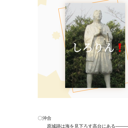
〇沖合
原城跡は海を見下ろす高台にある────