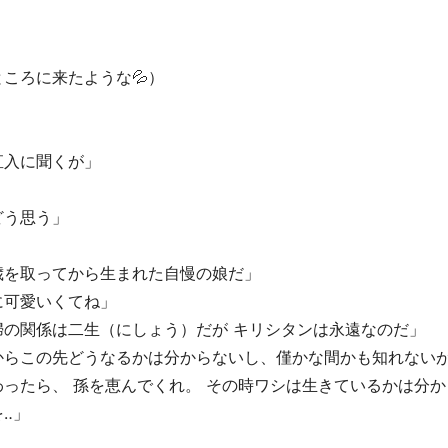
ころに来たような💦）
直入に聞くが」
どう思う」
歳を取ってから生まれた自慢の娘だ」
に可愛いくてね」
の関係は二生（にしょう）だが キリシタンは永遠なのだ」
からこの先どうなるかは分からないし、僅かな間かも知れない
ったら、 孫を恵んでくれ。 その時ワシは生きているかは分から
‥」