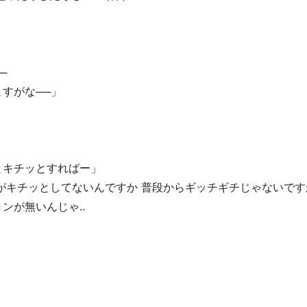
─
すがな──」
とキチッとすればー」
がキチッとしてないんですか 普段からギッチギチじゃないです
ンが無いんじゃ‥
」