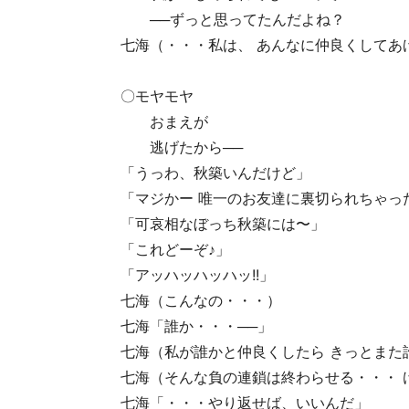
──ずっと思ってたんだよね？
七海（・・・私は、 あんなに仲良くしてあ
〇モヤモヤ
おまえが
逃げたから──
「うっわ、秋築いんだけど」
「マジかー 唯一のお友達に裏切られちゃっ
「可哀相なぼっち秋築には〜」
「これどーぞ♪」
「アッハッハッハッ!!」
七海（こんなの・・・）
七海「誰か・・・──」
七海（私が誰かと仲良くしたら きっとまた
七海（そんな負の連鎖は終わらせる・・・ 
七海「・・・やり返せば、いいんだ」