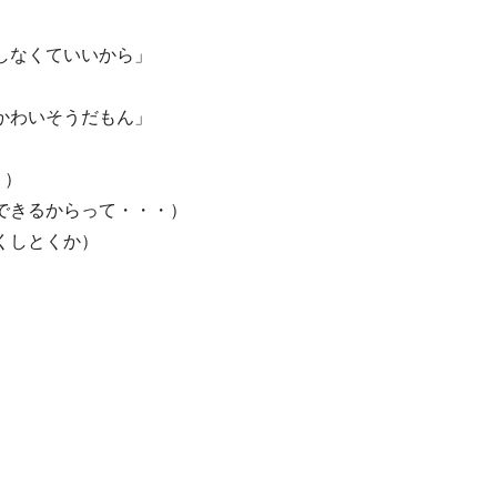
しなくていいから」
かわいそうだもん」
く）
できるからって・・・）
くしとくか）