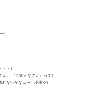
──）
・・・）
てよ。 『ごめんなさい』って）
壊れないかなぁ〜、玲未♡）