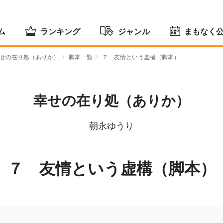
ム
ランキング
ジャンル
まもなく
せの在り処（ありか）
脚本一覧
７ 友情という虚構（脚本）
幸せの在り処（ありか）
朝永ゆうり
７ 友情という虚構（脚本）