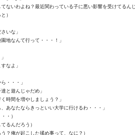
してないわよね？最近関わっている子に悪い影響を受けてるん
っと）
」
ださいな」
遊園地なんて行って・・・！」
？」
こすなよ」
から・・・」
子達と遊んじゃだめ」
行く時間を増やしましょう？」
も、あなたならきっといい大学に行けるわ・・・」
・・・）
してるんだろう）
ろう？俺が起こした揉め事って、なに？）