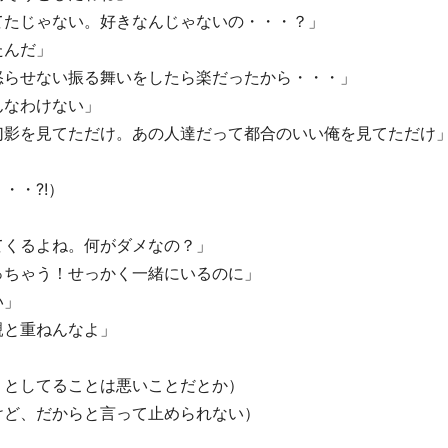
てたじゃない。好きなんじゃないの・・・？」
たんだ」
怒らせない振る舞いをしたら楽だったから・・・」
んなわけない」
幻影を見てただけ。あの人達だって都合のいい俺を見てただけ
・・?!）
てくるよね。何がダメなの？」
っちゃう！せっかく一緒にいるのに」
い」
親と重ねんなよ」
うとしてることは悪いことだとか）
けど、だからと言って止められない）