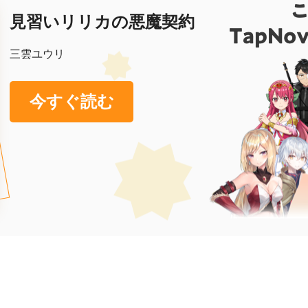
見習いリリカの悪魔契約
三雲ユウリ
今すぐ読む