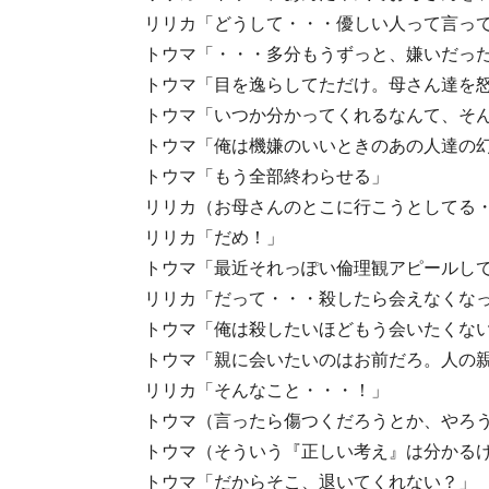
リリカ「どうして・・・優しい人って言っ
トウマ「・・・多分もうずっと、嫌いだっ
トウマ「目を逸らしてただけ。母さん達を
トウマ「いつか分かってくれるなんて、そ
トウマ「俺は機嫌のいいときのあの人達の
トウマ「もう全部終わらせる」
リリカ（お母さんのとこに行こうとしてる・
リリカ「だめ！」
トウマ「最近それっぽい倫理観アピールし
リリカ「だって・・・殺したら会えなくな
トウマ「俺は殺したいほどもう会いたくな
トウマ「親に会いたいのはお前だろ。人の
リリカ「そんなこと・・・！」
トウマ（言ったら傷つくだろうとか、やろ
トウマ（そういう『正しい考え』は分かる
トウマ「だからそこ、退いてくれない？」