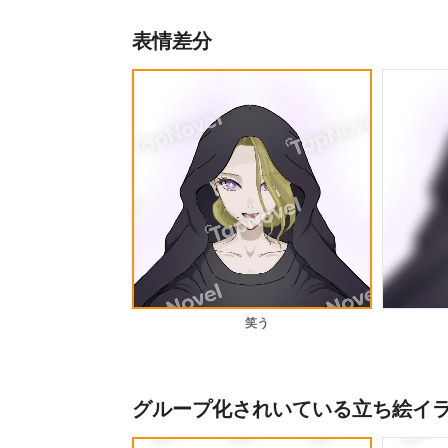
表情差分
笑う
グループ化されいている立ち絵イ