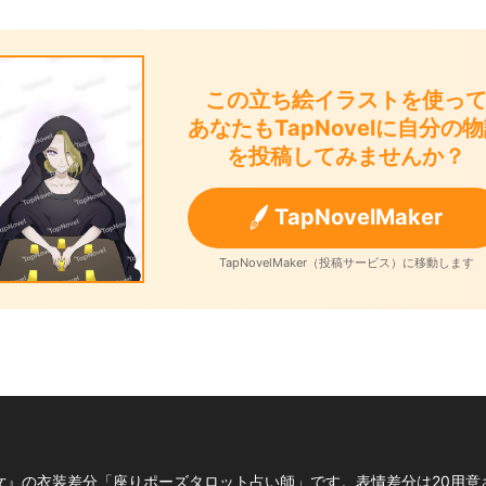
この立ち絵イラストを使っ
あなたもTapNovelに自分の
を投稿してみませんか？
TapNovelMaker
TapNovelMaker（投稿サービス）に移動します
女』の衣装差分「座りポーズタロット占い師」です。表情差分は20用意