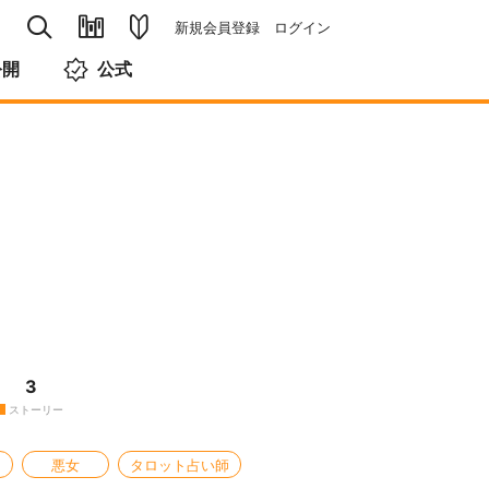
新規会員登録
ログイン
公開
公式
3
ストーリー
悪女
タロット占い師