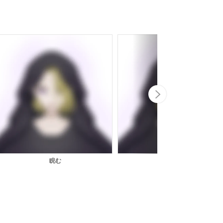
Next
睨む
怒る