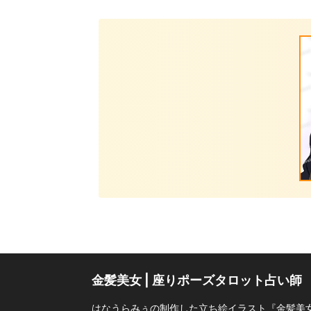
金髪美女 | 座りポーズタロット占い師
はなうらみぅの制作した立ち絵イラスト『金髪美