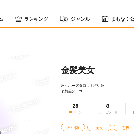
ム
ランキング
ジャンル
まもなく
金髪美女
座りポーズタロット占い師
表情差分：20
28
8
シーン
エピソード
占い師
魔女
悪役