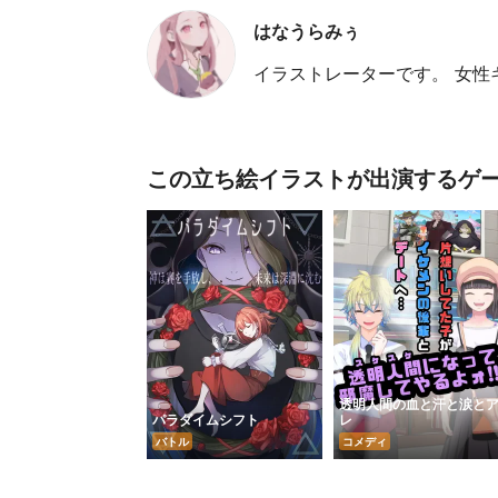
はなうらみぅ
イラストレーターです。 女
この立ち絵イラストが出演するゲ
透明人間の血と汗と涙と
パラダイムシフト
レ
バトル
コメディ