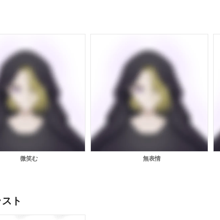
微笑む
無表情
ラスト