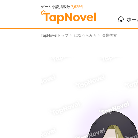
ゲーム小説掲載数
7,625件
ホー
TapNovelトップ
はなうらみぅ
金髪美女