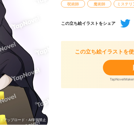
呪術師
魔術師
ミステリ
この立ち絵イラストをシェア
この立ち絵イラストを使
TapNovelM
・アップロード・AI学習禁止