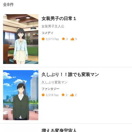
全8件
女装男子の日常１
女装男子主人公
コメディ
3
5
3,073
Tap
久しぶり！！誰でも変装マン
久しぶり変装マン
ファンタジー
2
2
3,518
Tap
増える変身宇宙人