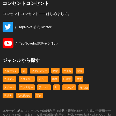
コンセントコンセント
コンセントコンセント――はじめまして。
/
TapNovel公式Twitter
/
TapNovel公式チャンネル
ジャンルから探す
ヒューマン
SF
ファンタジー
恋愛
バトル
学園
コメディ
ミステリー
ホラー
職業
社会派
歴史
スポーツ
ファミリー
アニマル
BL
エッセイ
その他
異世界
入れ替わり
百合
本サービス内のコンテンツの無断利用（転載・複製のほか、AI等の学習用デー
タとして収集・複製し、AI等の学習に利用する行為その他当社が認めない一切