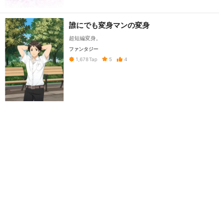
誰にでも変身マンの変身
超短編変身。
ファンタジー
5
4
1,678
Tap