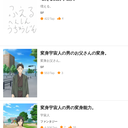
増える。
SF
4
422
Tap
変身宇宙人の男のお父さんの変身。
変身お父さん。
SF
3
553
Tap
変身宇宙人の男の変身能力。
宇宙人
ファンタジー
7
16
4,006
Tap