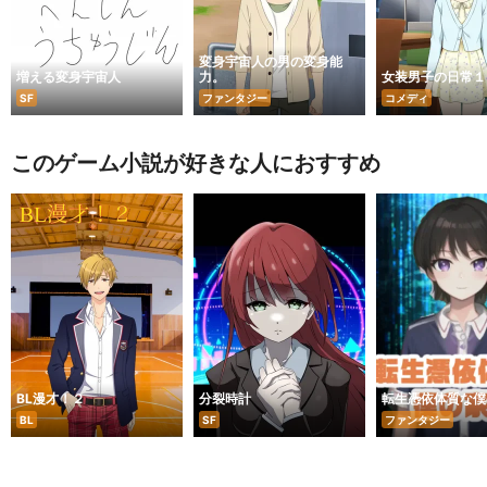
変身宇宙人の男の変身能
増える変身宇宙人
力。
女装男子の日常１
SF
ファンタジー
コメディ
このゲーム小説が好きな人におすすめ
BL漫才！２
分裂時計
転生憑依体質な僕
BL
SF
ファンタジー