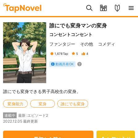
誰にでも変身マンの変身
コンセントコンセント
ファンタジー
その他
コメディ
1,678
Tap
5
4
動画共有OK
誰にでも変身できる男子高校生の変身。
変身能力
変身
誰にでも変身
最新 :エピソード2
連載中
2022.12.05 最終更新