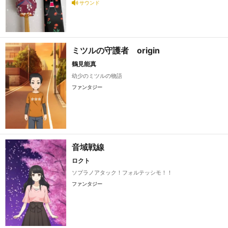
サウンド
ミツルの守護者 origin
鶴見能真
幼少のミツルの物語
ファンタジー
音域戦線
ロクト
ソプラノアタック！フォルテッシモ！！
ファンタジー