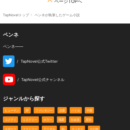
ページTOPへ
TapNovelトップ
ペンネが執筆したゲーム小説
ペンネ
ペンネ――
/
TapNovel公式Twitter
/
TapNovel公式チャンネル
ジャンルから探す
ヒューマン
SF
ファンタジー
恋愛
バトル
学園
コメディ
ミステリー
ホラー
職業
社会派
歴史
スポーツ
ファミリー
アニマル
BL
エッセイ
その他