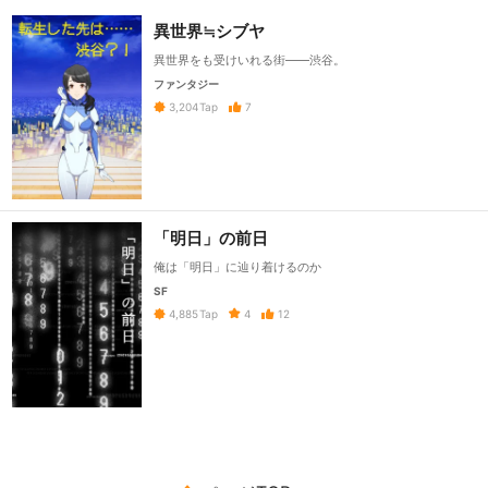
異世界≒シブヤ
異世界をも受けいれる街——渋谷。
ファンタジー
7
3,204
Tap
「明日」の前日
俺は「明日」に辿り着けるのか
SF
4
12
4,885
Tap