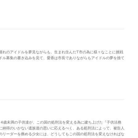
憧れのアイドルを夢見ながらも、生まれ住んだT市の為に様々なことに挑戦
ドル募集の書き込みを見て、愛香は市長でありながらもアイドルの夢を捨て
14歳未満の子供達が、この国の処刑法を変える為に建ち上げた『子供法務
に納得のいかない遺族達の思いに応えるべく、ある処刑法によって、被告人
のリーダーを務める少女には、どうしてもこの国の処刑法を変えなければな