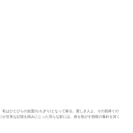
、私はひとひらの血盟(ちちぎり)となって蘇る。愛しき人よ、その肌捧ぐの
だが甘美な記憶を踏みにじった淫らな影には、身を焦がす怨嗟の毒針を深く