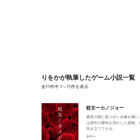
りをかが執筆したゲーム小説一覧
全11件
中 1～11件を表示
蚊女ーカノジョー
夏夜の闇に散りゆく未練を纏い
は積年の愛執を溶かした接吻。
突き立ててやる。
ホラー