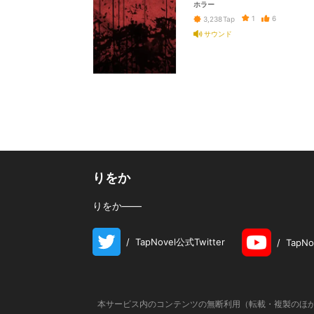
ホラー
1
6
3,238
Tap
サウンド
りをか
りをか――
/
TapNovel公式Twitter
/
TapN
本サービス内のコンテンツの無断利用（転載・複製のほか