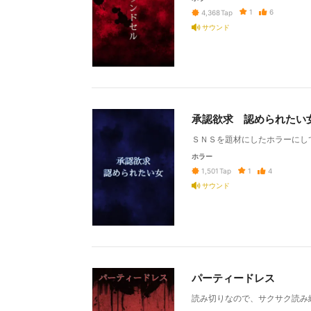
1
6
4,368
Tap
サウンド
承認欲求 認められたい
ＳＮＳを題材にしたホラーにし
ホラー
1
4
1,501
Tap
サウンド
パーティードレス
読み切りなので、サクサク読み