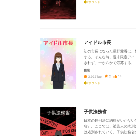
サウンド
アイドル市長
初の市長になった星野愛香は、
する。そんな時、週末限定アイ
きれず、一か八かで応募する。
職業
2
14
3,922
Tap
サウンド
子供法務省
日本の処刑法に納得がいかない
省』。ここでは、被告人の求刑
は処刑されていく。子供法務省