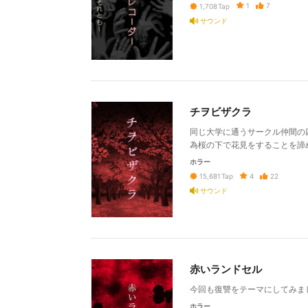
1
7
1,708
Tap
サウンド
チヲビザクラ
同じ大学に通うサークル仲間の
為桜の下で花見をすることを諦
ホラー
4
22
15,681
Tap
サウンド
赤いランドセル
今回も復讐をテーマにしてみま
ホラー