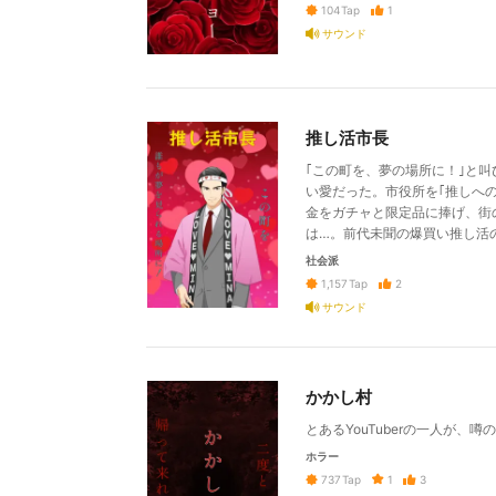
1
104
Tap
サウンド
推し活市長
｢この町を、夢の場所に！｣と
い愛だった。市役所を｢推しへ
金をガチャと限定品に捧げ、街
は…。前代未聞の爆買い推し活
社会派
2
1,157
Tap
サウンド
かかし村
とあるYouTuberの一人が、
ホラー
1
3
737
Tap