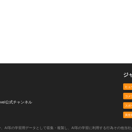
ジ
ヒュ
コメ
ovel公式チャンネル
スポ
異世
、AI等の学習用データとして収集・複製し、AI等の学習に利用する行為その他当