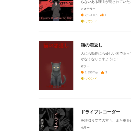
らないある理由が隠されていた
ミステリー
1
2,194
Tap
サウンド
猫の怨返し
人にも動物にも優しい国であっ
がなくなりますように・・・
ホラー
3
2,555
Tap
サウンド
ドライブレコーダー
免許取り立ての方々、また車を
ホラー