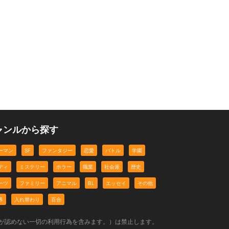
ャンルから探す
ーマン
SF
ファンタジー
恋愛
バトル
学園
ディ
ミステリー
ホラー
職業
社会派
歴史
ーツ
ファミリー
アニマル
BL
エッセイ
その他
界
入れ替わり
百合
社が認めない一切の利用行為を含みます。）は禁止します。