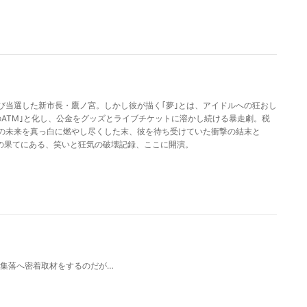
叫び当選した新市長・鷹ノ宮。しかし彼が描く｢夢｣とは、アイドルへの狂おし
のATM｣と化し、公金をグッズとライブチケットに溶かし続ける暴走劇。税
の未来を真っ白に燃やし尽くした末、彼を待ち受けていた衝撃の結末と
の果てにある、笑いと狂気の破壊記録、ここに開演。
噂の集落へ密着取材をするのだが…