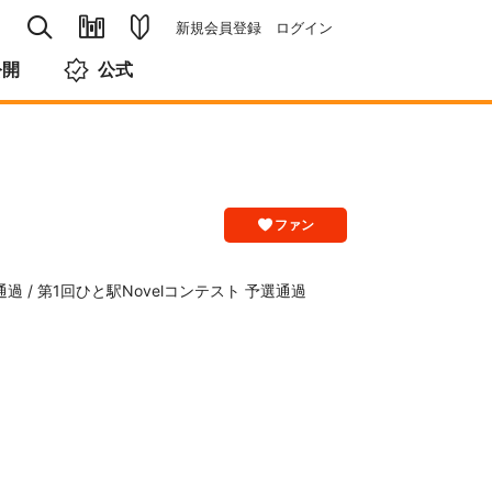
新規会員登録
ログイン
公開
公式
ファン
選通過 / 第1回ひと駅Novelコンテスト 予選通過