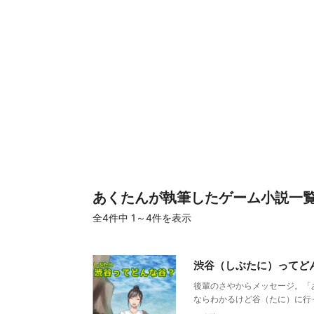
あくたんが執筆したゲーム小説一
全4件
中 1～4件を表示
渋谷（しぶたに）ってど
後輩のさやからメッセージ。「
ならわかるけど谷（たに）に行