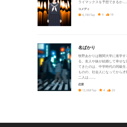
ライマックスを予想できるか……
コメディ
4
19
6,780
Tap
名ばかり
牧野あかりは難関大学に進学す
る。友人や妹が結婚して幸せな
てきたのは、中学時代の同級生
ものの、社会人になってから才
二人は……。
恋愛
4
25
12,068
Tap