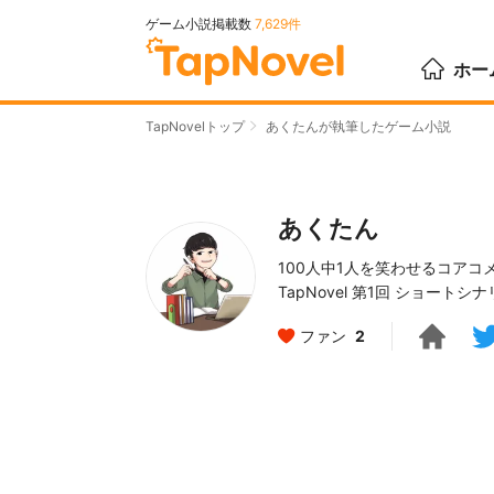
ゲーム小説掲載数
7,629件
ホー
TapNovelトップ
あくたんが執筆したゲーム小説
あくたん
100人中1人を笑わせるコア
TapNovel 第1回 ショートシ
ファン
2