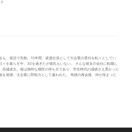
‼︎
るも、就活で失敗。10年間、派遣社員として大企業の受付を転々としてい
日々を暮らす中、30を過ぎたが彼氏もいない。 そんな彼女の会社に転職し
、高城凌太。彼は独特な感性の持ち主であり、学生時代の成績さえ悪かった
能を発揮。大企業に即戦力として雇われた。 奇跡の再会後、仲が深まった