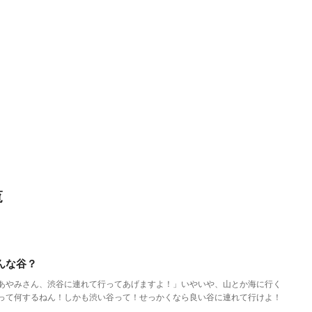
覧
んな谷？
あやみさん、渋谷に連れて行ってあげますよ！」いやいや、山とか海に行く
って何するねん！しかも渋い谷って！せっかくなら良い谷に連れて行けよ！