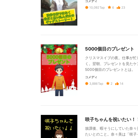
コメディ
6
23
10,092
Tap
5000個目のプレゼント
クリスマスイブの夜。仕事が忙
く。翌朝、プレゼントを見たケ
5000個目のプレゼントとは。
コメディ
2
14
3,886
Tap
咲子ちゃんを祝いたい！
放課後、暇そうにしていた奈々
たいとのこと。奈々美は「咲子