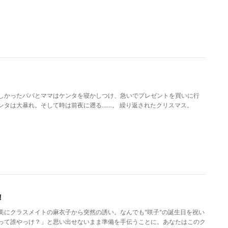
しかったパパとママはケンタを寝かしつけ、急いでプレゼントを買いに行
ンタは大暴れ。そして時は前夜に遡る……。 繰り返されたクリスマス。
！
美にクラスメイトの麻衣子から突然の誘い。なんでも"咲子"の誕生日を祝い
って誰やっけ？」と思い出せないまま準備を手伝うことに。あなたはこのク