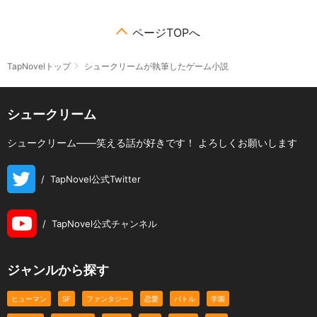
ページTOPへ
TapNovelトップ
シュークリームが執筆したゲーム小説
シュークリーム
シュークリーム――笑える話が好きです！ よろしくお願いします
/
TapNovel公式Twitter
/
TapNovel公式チャンネル
ジャンルから探す
ヒューマン
SF
ファンタジー
恋愛
バトル
学園