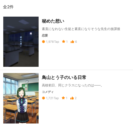
全2件
秘めた想い
素直になれない生徒と素直になりそうな先生の放課後
恋愛
1
6
1,978
Tap
鳥山とう子のいる日常
高校初日、同じクラスになったのは――。
コメディ
1
2
1,721
Tap