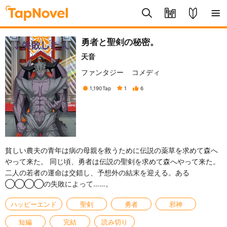
勇者と聖剣の秘密。
天音
ファンタジー
コメディ
1,190
Tap
1
6
貧しい農夫の青年は病の母親を救うために伝説の薬草を求めて森へ
やって来た。 同じ頃、勇者は伝説の聖剣を求めて森へやって来た。
二人の若者の運命は交錯し、予想外の結末を迎える。ある
◯◯◯◯の失敗によって……。
ハッピーエンド
聖剣
勇者
邪神
短編
完結
読み切り