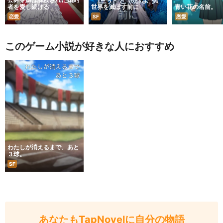
者を愛し続ける
世界を滅ぼす前に
青い花の名前。
恋愛
SF
恋愛
このゲーム小説が好きな人におすすめ
わたしが消えるまで、あと
３球。
SF
あなたもTapNovelに自分の物語