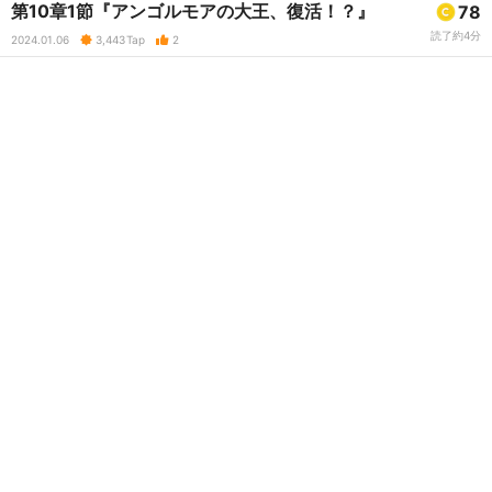
第10章1節『アンゴルモアの大王、復活！？』
78
読了約4分
2024.01.06
3,443
Tap
2