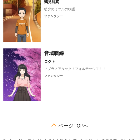
鶴見能真
幼少のミツルの物語
ファンタジー
音域戦線
ロクト
ソプラノアタック！フォルテッシモ！！
ファンタジー
ページTOPへ