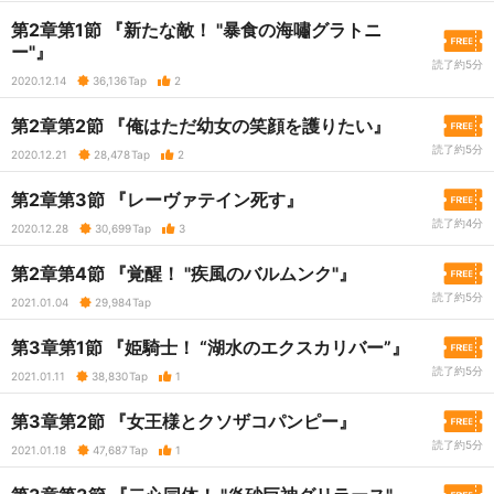
第2章第1節 『新たな敵！ "暴食の海嘯グラトニ
ー"』
読了約5分
2020.12.14
36,136
Tap
2
第2章第2節 『俺はただ幼女の笑顔を護りたい』
読了約5分
2020.12.21
28,478
Tap
2
第2章第3節 『レーヴァテイン死す』
読了約4分
2020.12.28
30,699
Tap
3
第2章第4節 『覚醒！ "疾風のバルムンク"』
読了約5分
2021.01.04
29,984
Tap
第3章第1節 『姫騎士！ “湖水のエクスカリバー”』
読了約5分
2021.01.11
38,830
Tap
1
第3章第2節 『女王様とクソザコパンピー』
読了約5分
2021.01.18
47,687
Tap
1