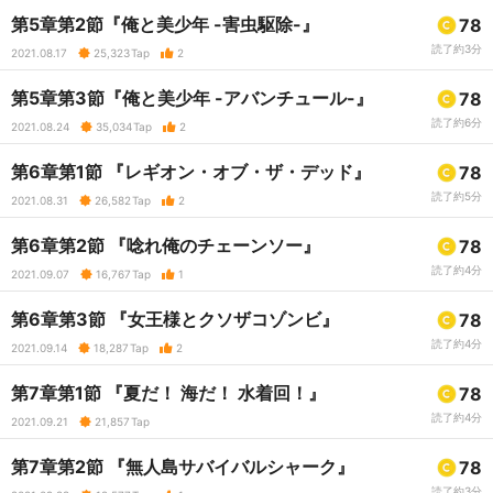
第5章第2節『俺と美少年 -害虫駆除-』
78
読了約3分
2021.08.17
25,323
Tap
2
第5章第3節『俺と美少年 -アバンチュール-』
78
読了約6分
2021.08.24
35,034
Tap
2
第6章第1節 『レギオン・オブ・ザ・デッド』
78
読了約5分
2021.08.31
26,582
Tap
2
第6章第2節 『唸れ俺のチェーンソー』
78
読了約4分
2021.09.07
16,767
Tap
1
第6章第3節 『女王様とクソザコゾンビ』
78
読了約4分
2021.09.14
18,287
Tap
2
第7章第1節 『夏だ！ 海だ！ 水着回！』
78
読了約4分
2021.09.21
21,857
Tap
第7章第2節 『無人島サバイバルシャーク』
78
読了約3分