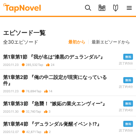
エピソード一覧
全30エピソード
最初から
最新エピソードから
第1章第1節 『我が名は"漆黒のデュランダル"』
読了約5分
2020.11.23
285,532
Tap
24
第1章第2節 『俺の中二設定が現実になっている
件』
読了約4分
2020.11.23
76,694
Tap
14
第1章第3節 『急襲！ "嫉妬の業火エンヴィー"』
読了約4分
2020.11.30
32,740
Tap
3
第1章第4節 『デュランダル覚醒イベント!?』
読了約5分
2020.12.07
42,871
Tap
2