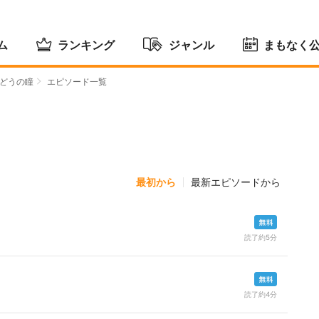
ム
ランキング
ジャンル
まもなく
どうの瞳
エピソード一覧
最初から
最新エピソードから
読了約5分
読了約4分