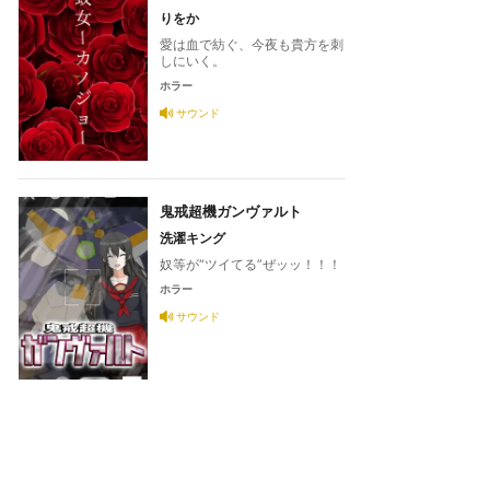
りをか
愛は血で紡ぐ、今夜も貴方を刺
しにいく。
ホラー
サウンド
鬼戒超機ガンヴァルト
洗濯キング
奴等が“ツイてる”ぜッッ！！！
ホラー
サウンド