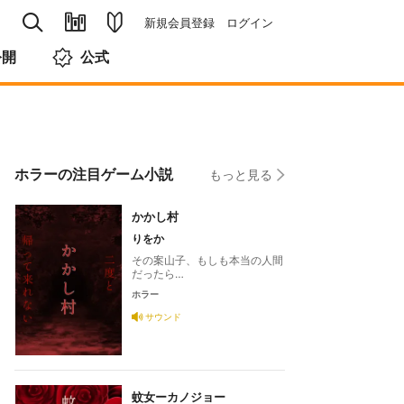
新規会員登録
ログイン
公開
公式
ホラーの注目ゲーム小説
もっと見る
かかし村
りをか
その案山子、もしも本当の人間
だったら…
ホラー
サウンド
蚊女ーカノジョー