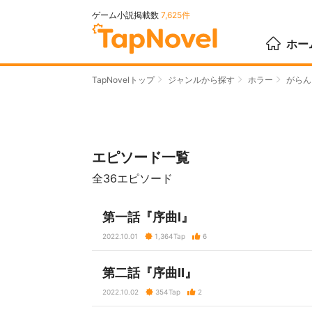
ゲーム小説掲載数
7,625件
ホー
TapNovelトップ
ジャンルから探す
ホラー
がらん
エピソード一覧
全36エピソード
第一話『序曲Ⅰ』
2022.10.01
1,364
Tap
6
第二話『序曲Ⅱ』
2022.10.02
354
Tap
2