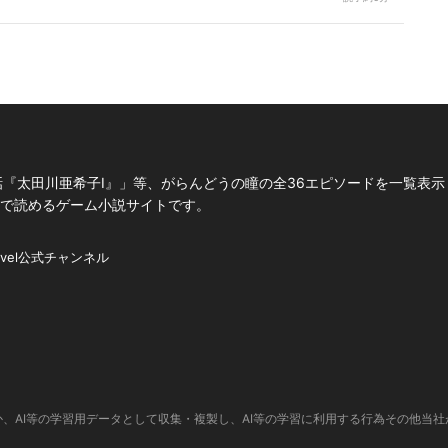
話『太田川亜希子Ⅰ』」等、がらんどうの瞳の全36エピソードを一覧表示
無料で読めるゲーム小説サイトです。
ovel公式チャンネル
、AI等の学習用データとして収集・複製し、AI等の学習に利用する行為その他当