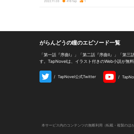
2022.11.03
416
Tap
1
がらんどうの瞳のエピソード一覧
「第一話『序曲Ⅰ』」「第二話『序曲Ⅱ』」「第三
す。TapNovelは、イラスト付きのWeb小説が
/
TapNovel公式Twitter
/
TapN
本サービス内のコンテンツの無断利用（転載・複製のほか