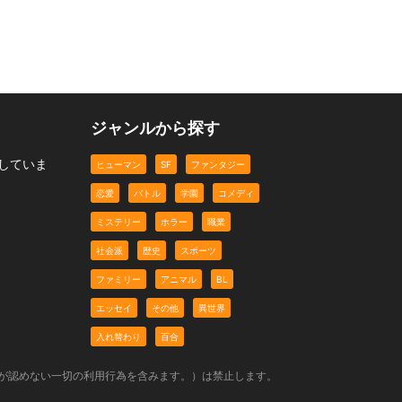
ジャンルから探す
していま
ヒューマン
SF
ファンタジー
恋愛
バトル
学園
コメディ
ミステリー
ホラー
職業
社会派
歴史
スポーツ
ファミリー
アニマル
BL
エッセイ
その他
異世界
入れ替わり
百合
社が認めない一切の利用行為を含みます。）は禁止します。