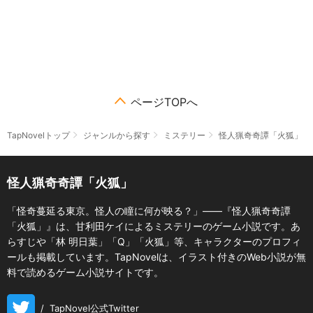
ページTOPへ
TapNovelトップ
ジャンルから探す
ミステリー
怪人猟奇奇譚「火狐」
怪人猟奇奇譚「火狐」
「怪奇蔓延る東京。怪人の瞳に何が映る？」――『怪人猟奇奇譚
「火狐」』は、甘利田ケイによるミステリーのゲーム小説です。あ
らすじや「林 明日葉」「Q」「火狐」等、キャラクターのプロフィ
ールも掲載しています。TapNovelは、イラスト付きのWeb小説が無
料で読めるゲーム小説サイトです。
/
TapNovel公式Twitter