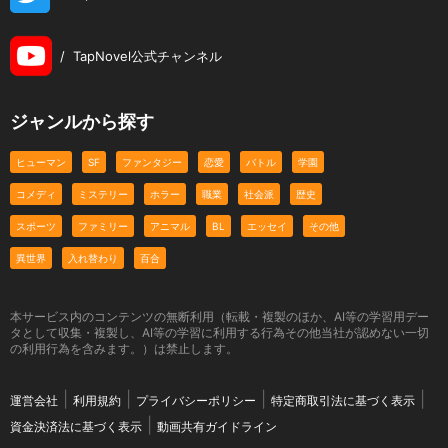
/
TapNovel公式チャンネル
ジャンルから探す
ヒューマン
SF
ファンタジー
恋愛
バトル
学園
コメディ
ミステリー
ホラー
職業
社会派
歴史
スポーツ
ファミリー
アニマル
BL
エッセイ
その他
異世界
入れ替わり
百合
本サービス内のコンテンツの無断利用（転載・複製のほか、AI等の学習用デー
タとして収集・複製し、AI等の学習に利用する行為その他当社が認めない一切
の利用行為を含みます。）は禁止します。
運営会社
利用規約
プライバシーポリシー
特定商取引法に基づく表示
資金決済法に基づく表示
動画共有ガイドライン