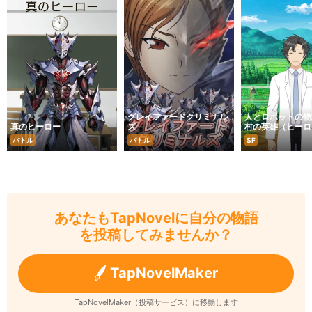
グレイファードクリミナル
人とロボットの物
真のヒーロー
ズ
村の英雄（ヒーロ
バトル
バトル
SF
あなたもTapNovelに自分の物語
を投稿してみませんか？
TapNovelMaker
TapNovelMaker（投稿サービス）に移動します