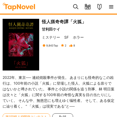
怪人猟奇奇譚「火狐」
甘利田ケイ
ミステリー
SF
ホラー
9,843
Tap
2
8
2022年、東京── 連続焼殺事件が発生。 あまりにも怪奇的なこの凶
行は、100年前の小説「火狐」に登場した怪人、火狐による祟りで
はないかと噂されていた。 事件と小説の関係を追う刑事、林 明日葉
は次々と「火狐」に関する100年前の奇怪な真実を目の当たりにし
ていく。 そんな中、無慈悲にも増えゆく犠牲者。 そして、ある仮定
に辿り着く。 “ 「火狐」は現実である”と──
第1回怪人IP開発コンテスト
R-15