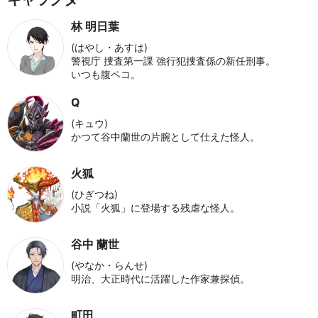
林 明日葉
(はやし・あすは)
警視庁 捜査第一課 強行犯捜査係の新任刑事。
いつも腹ペコ。
Q
(キュウ)
かつて谷中蘭世の片腕として仕えた怪人。
火狐
(ひぎつね)
小説「火狐」に登場する残虐な怪人。
谷中 蘭世
(やなか・らんせ)
明治、大正時代に活躍した作家兼探偵。
町田