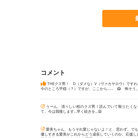
コメント
THEクズ男！ D（ダメな）V（ヴァカヤロウ）ですわ
今のところ平穏（？）ですが、ここから…… 😱 怖そう
うーん、清々しい程のクズ男！読んでいて殴りたくな
て、今は我慢します...早く続きを...😫
愛美ちゃん、もうそれ愛じゃないよ！と、思わず。でも
優しすぎる愛美がこれからどう成長していくのか、応援し