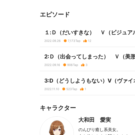
エピソード
１:Ｄ（だいすきな） Ｖ（ビジュア
2022.09.26
7,173
Tap
12
2:Ｄ（出会ってしまった） Ｖ（美
2022.09.16
906
Tap
3
3:D（どうしようもない）V（ヴァ
2022.11.10
523
Tap
1
キャラクター
大和田 愛実
のんびり癒し系美女。