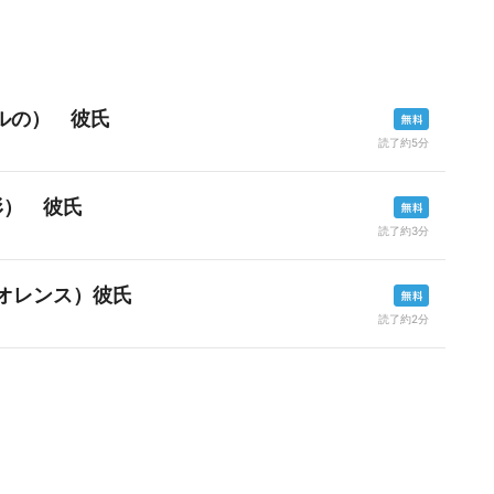
ルの） 彼氏
読了約5分
形） 彼氏
読了約3分
イオレンス）彼氏
読了約2分