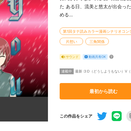
た ある日、流美と悠太が出会っ
める…
第1回タテ読みカラー漫画シナリオコン
片想い
三角関係
動画共有OK
サウンド
連載中
最新 :3:D（どうしようもない）
最初から読む
この作品をシェア