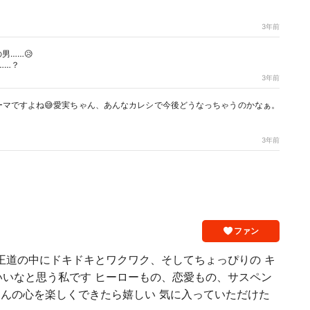
3年前
男……😥
……？
3年前
ーマですよね😅愛実ちゃん、あんなカレシで今後どうなっちゃうのかなぁ。
3年前
ファン
王道の中にドキドキとワクワク、そしてちょっぴりの キ
いいなと思う私です ヒーローもの、恋愛もの、サスペン
んの心を楽しくできたら嬉しい 気に入っていただけた