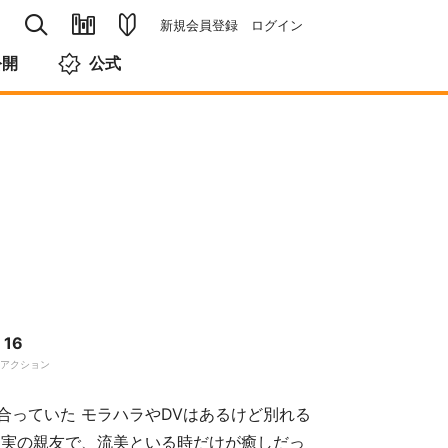
新規会員登録
ログイン
公開
公式
16
アクション
合っていた モラハラやDVはあるけど別れる
愛実の親友で、流美といる時だけが癒しだっ