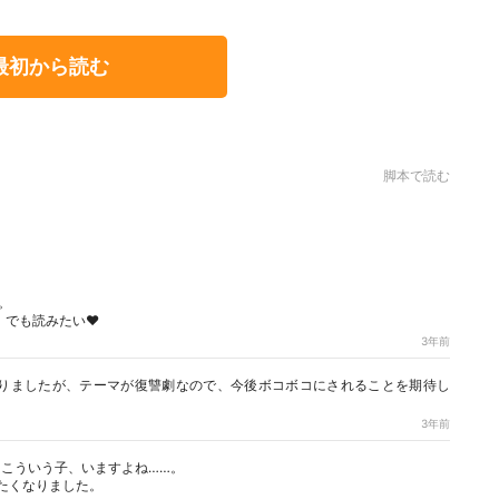
最初から読む
脚本で読む
。
。でも読みたい❤
3年前
りましたが、テーマが復讐劇なので、今後ボコボコにされることを期待し
3年前
こういう子、いますよね……。
たくなりました。