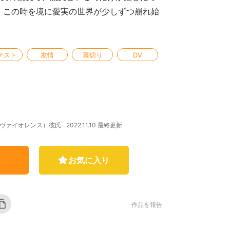
た この時を境に愛実の世界が少しずつ崩れ始
テスト
友情
裏切り
DV
2022.11.10 最終更新
V（ヴァイオレンス）彼氏
お気に入り
作品を報告