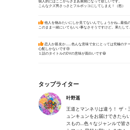
個人的にはここからざまあ展開になって欲しいです。
こんなクズ男さっさとフルボッコにしてしまえ！（怒）
他人を物みたいにしか見てないんでしょうかね…最低の
このまま一緒にいてもいい事なさそうですけど。果たして
恋人か親友か……色んな意味で女にとっては究極のテ
心配しかないです😢
１話のタイトルのDVの意味が面白いです😆
タップライター
叶野遥
王道とマンネリは違う！ ザ・
ュンキュンをお届けできたら
スもの…色々なジャンルで皆さ