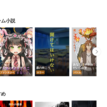
ーム小説
Nex
あなたのオタカラちょう
チュウニ★メイデン
扉の向こう
だいします
ファンタジー
ホラー
バトル
すめ