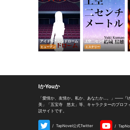
アイドル＊シンドローム
上空二センチメートル
ヒューマン
ミステリー
IかYouか
「愛情か、友情か。私か、あなたか…。」――『I
美」「五宝寺 悠太」等、キャラクターのプロフィー
説サイトです。
/
TapNovel公式Twitter
/
TapN