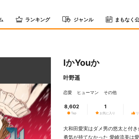
ム
ランキング
ジャンル
まもなく
IかYouか
叶野遥
恋愛
ヒューマン
その他
8,602
1
Tap
お気に入り
リ
大和田愛実はダメ男の悠太と付き
勇気が持てなかった 愛崎流美は