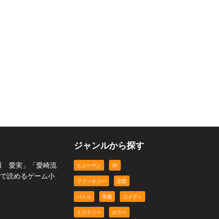
t
変わらぬ思い…
コメディ
ジャンルから探す
田 愛実」「愛崎流
ヒューマン
SF
料で読めるゲーム小
ファンタジー
恋愛
バトル
学園
コメディ
ミステリー
ホラー