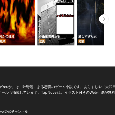
Nex
何かの運命
不倫密告掲示板
愛しすぎた女
職業
恋愛
恋愛
かYouか』は、叶野遥による恋愛のゲーム小説です。あらすじや「大和
ルも掲載しています。TapNovelは、イラスト付きのWeb小説が無
ovel公式チャンネル