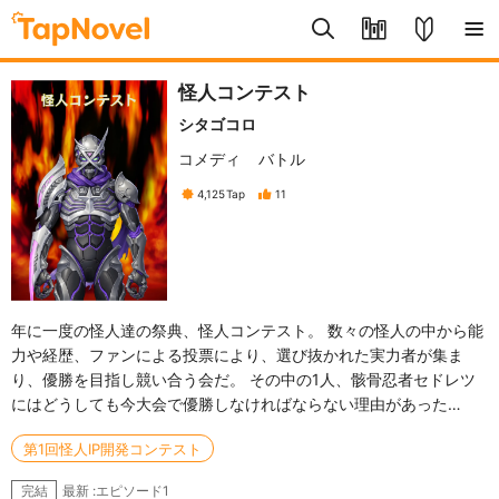
怪人コンテスト
シタゴコロ
コメディ
バトル
4,125
Tap
11
年に一度の怪人達の祭典、怪人コンテスト。 数々の怪人の中から能
力や経歴、ファンによる投票により、選び抜かれた実力者が集ま
り、優勝を目指し競い合う会だ。 その中の1人、骸骨忍者セドレツ
にはどうしても今大会で優勝しなければならない理由があった…
第1回怪人IP開発コンテスト
最新 :エピソード1
完結