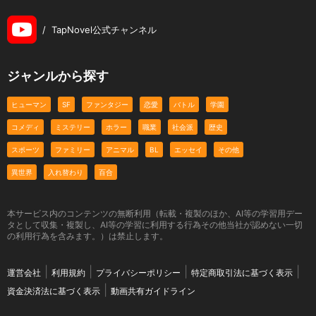
/
TapNovel公式チャンネル
ジャンルから探す
ヒューマン
SF
ファンタジー
恋愛
バトル
学園
コメディ
ミステリー
ホラー
職業
社会派
歴史
スポーツ
ファミリー
アニマル
BL
エッセイ
その他
異世界
入れ替わり
百合
本サービス内のコンテンツの無断利用（転載・複製のほか、AI等の学習用デー
タとして収集・複製し、AI等の学習に利用する行為その他当社が認めない一切
の利用行為を含みます。）は禁止します。
運営会社
利用規約
プライバシーポリシー
特定商取引法に基づく表示
資金決済法に基づく表示
動画共有ガイドライン