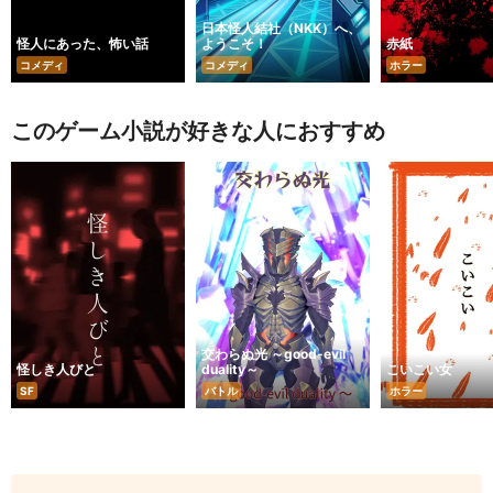
日本怪人結社（NKK）へ、
怪人にあった、怖い話
ようこそ！
赤紙
コメディ
コメディ
ホラー
このゲーム小説が好きな人におすすめ
交わらぬ光 ～good-evil
怪しき人びと
duality～
こいこい女
SF
バトル
ホラー