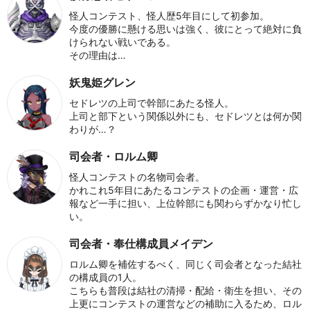
怪人コンテスト、怪人歴5年目にして初参加。
今度の優勝に懸ける思いは強く、彼にとって絶対に負
けられない戦いである。
その理由は…
妖鬼姫グレン
セドレツの上司で幹部にあたる怪人。
上司と部下という関係以外にも、セドレツとは何か関
わりが…？
司会者・ロルム卿
怪人コンテストの名物司会者。
かれこれ5年目にあたるコンテストの企画・運営・広
報など一手に担い、上位幹部にも関わらずかなり忙し
い。
司会者・奉仕構成員メイデン
ロルム卿を補佐するべく、同じく司会者となった結社
の構成員の1人。
こちらも普段は結社の清掃・配給・衛生を担い、その
上更にコンテストの運営などの補助に入るため、ロル