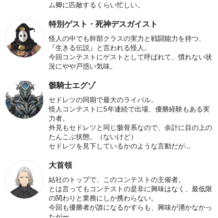
ム卿に匹敵するくらい忙しい。
特別ゲスト・死神デスガイスト
怪人の中でも幹部クラスの実力と戦闘能力を持つ、
『生きる伝説』と言われる怪人。
今回コンテストにゲストとして呼ばれて、慣れない状
況にやや戸惑い気味。
骸騎士エグゾ
セドレツの同期で最大のライバル。
怪人コンテストに5年連続で出場、優勝経験もある実
力者。
外見もセドレツと同じ骸骨系なので、余計に目の上の
たんこぶ状態。（ないけど）
セドレツを見下しているかのような言動だが…
大首領
結社のトップで、このコンテストの主催者。
とは言ってもコンテストの是非に興味はなく、最低限
の関わりと業務にしか携わらない。
今回も優勝者が誰になるかすらも、興味が湧かなかっ
たがー