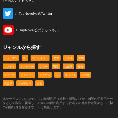
/
TapNovel公式Twitter
/
TapNovel公式チャンネル
ジャンルから探す
ヒューマン
SF
ファンタジー
恋愛
バトル
学園
コメディ
ミステリー
ホラー
職業
社会派
歴史
スポーツ
ファミリー
アニマル
BL
エッセイ
その他
異世界
入れ替わり
百合
本サービス内のコンテンツの無断利用（転載・複製のほか、AI等の学習用デー
タとして収集・複製し、AI等の学習に利用する行為その他当社が認めない一切
の利用行為を含みます。）は禁止します。