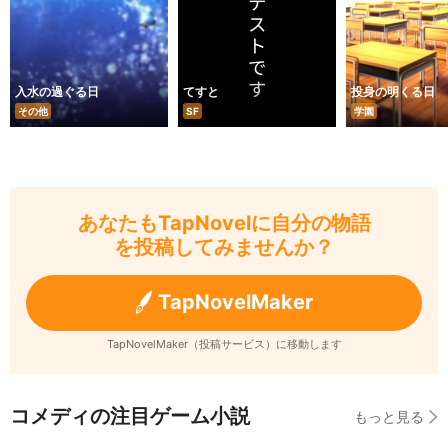
入水の過ぐる日
てすと
投身の明くる日
その他
SF
学園
あなたもTapNovelに自分の物語
を投稿してみませんか？
TapNovelMaker
TapNovelMaker（投稿サービス）に移動します
コメディの注目ゲーム小説
もっと見る