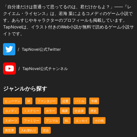
「自分達だけは普通って思ってるのは、君だけかもよ？」――『レ
クイエム・ライセンス』は、若海 葉によるコメディのゲーム小説で
す。あらすじやキャラクターのプロフィールも掲載しています。
TapNovelは、イラスト付きのWeb小説が無料で読めるゲーム小説サ
イトです。
/
TapNovel公式Twitter
/
TapNovel公式チャンネル
ジャンルから探す
ヒューマン
SF
ファンタジー
恋愛
バトル
学園
コメディ
ミステリー
ホラー
職業
社会派
歴史
スポーツ
ファミリー
アニマル
BL
エッセイ
その他
異世界
入れ替わり
百合