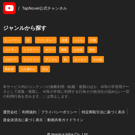
/
TapNovel公式チャンネル
ジャンルから探す
ヒューマン
SF
ファンタジー
恋愛
バトル
学園
コメディ
ミステリー
ホラー
職業
社会派
歴史
スポーツ
ファミリー
アニマル
BL
エッセイ
その他
異世界
入れ替わり
百合
本サービス内のコンテンツの無断利用（転載・複製のほか、AI等の学習用デー
タとして収集・複製し、AI等の学習に利用する行為その他当社が認めない一切
の利用行為を含みます。）は禁止します。
運営会社
利用規約
プライバシーポリシー
特定商取引法に基づく表示
資金決済法に基づく表示
動画共有ガイドライン
© Imagica Infos Co., Ltd.