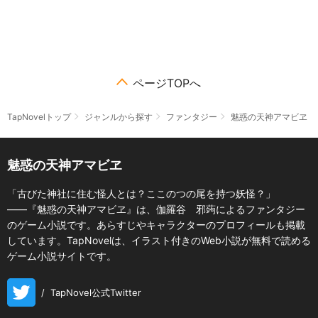
ページTOPへ
TapNovelトップ
ジャンルから探す
ファンタジー
魅惑の天神アマビヱ
魅惑の天神アマビヱ
「古びた神社に住む怪人とは？ここのつの尾を持つ妖怪？」
――『魅惑の天神アマビヱ』は、伽羅谷 邪蒟によるファンタジー
のゲーム小説です。あらすじやキャラクターのプロフィールも掲載
しています。TapNovelは、イラスト付きのWeb小説が無料で読める
ゲーム小説サイトです。
/
TapNovel公式Twitter