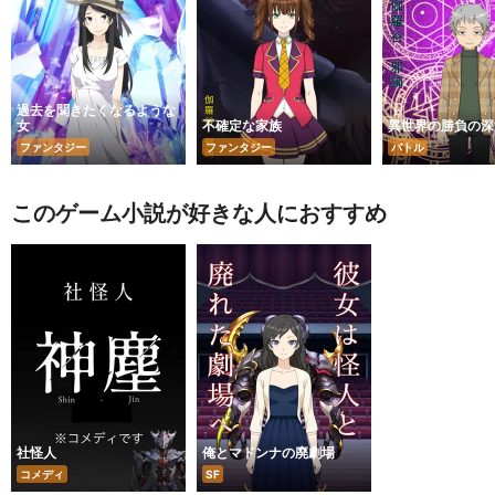
過去を聞きたくなるような
女
不確定な家族
異世界の勝負の深
ファンタジー
ファンタジー
バトル
このゲーム小説が好きな人におすすめ
社怪人
俺とマドンナの廃劇場
コメディ
SF