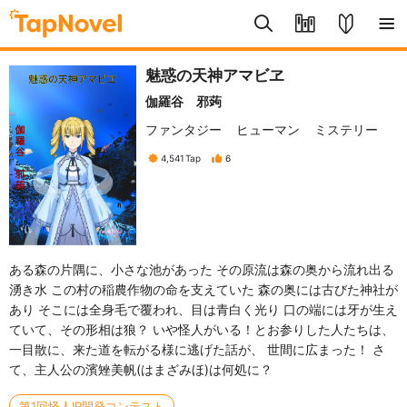
魅惑の天神アマビヱ
伽羅谷 邪蒟
ファンタジー
ヒューマン
ミステリー
4,541
Tap
6
ある森の片隅に、小さな池があった その原流は森の奥から流れ出る
湧き水 この村の稲農作物の命を支えていた 森の奥には古びた神社が
あり そこには全身毛で覆われ、目は青白く光り 口の端には牙が生え
ていて、その形相は狼？ いや怪人がいる！とお参りした人たちは、
一目散に、来た道を転がる様に逃げた話が、 世間に広まった！ さ
て、主人公の濱矬美帆(はまざみほ)は何処に？
第1回怪人IP開発コンテスト