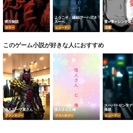
ようこそ、縁結びーハピネ
寝百物語
スーへ
愛×憎＝シンデレ
ホラー
ヒューマン
恋愛
このゲーム小説が好きな人におすすめ
スーパーセンテナ
怪人スーツ屋さん
怪人さんと俺
孫娘
ファンタジー
ファンタジー
ヒューマン