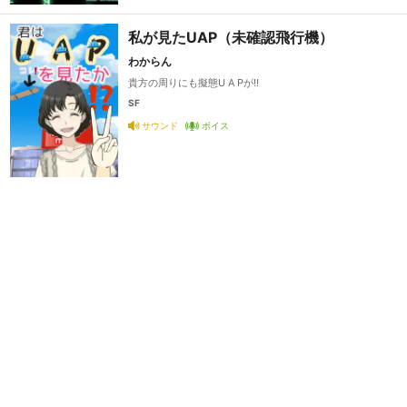
私が見たUAP（未確認飛行機）
わからん
貴方の周りにも擬態U A Pが‼️
SF
サウンド
ボイス