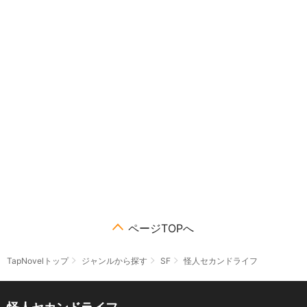
ページTOPへ
TapNovelトップ
ジャンルから探す
SF
怪人セカンドライフ