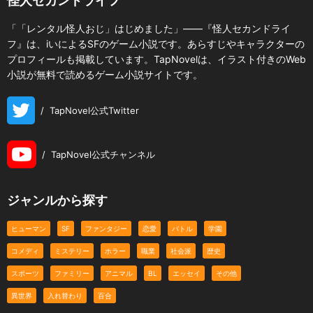
怪人セカンドライフ
「「レンタル怪人おじ」はじめました」――『怪人セカンドライ
フ』は、iいによるSFのゲーム小説です。あらすじやキャラクターの
プロフィールも掲載しています。TapNovelは、イラスト付きのWeb
小説が無料で読めるゲーム小説サイトです。
/
TapNovel公式Twitter
/
TapNovel公式チャンネル
ジャンルから探す
ヒューマン
SF
ファンタジー
恋愛
バトル
学園
コメディ
ミステリー
ホラー
職業
社会派
歴史
スポーツ
ファミリー
アニマル
BL
エッセイ
その他
異世界
入れ替わり
百合