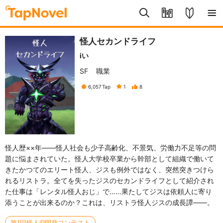
怪人セカンドライフ
iい
SF
職業
6,057
Tap
1
8
怪人歴××年——怪人社会も少子高齢化、不景気、労働力不足等の問
題に悩まされていた。怪人大学校卒業から幹部として組織で働いて
きたかつてのエリート怪人、ジスも例外ではなく、突然突きつけら
れるリストラ。全てを失ったジスのセカンドライフとして紹介され
た仕事は「レンタル怪人おじ」で……果たしてジスは依頼人に寄り
添うことが出来るのか？これは、リストラ怪人ジスの成長譚——。
第1回怪人IP開発コンテスト