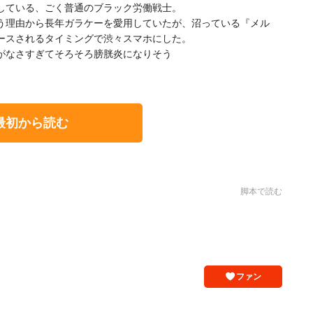
している、ごく普通のブラック労働戦士。
う理由から長年ガラケーを愛用していたが、沼っている『メル
ースされるタイミングで渋々スマホにした。
がなさすぎてそろそろ膀胱炎になりそう
最初から読む
脚本で読む
ファン