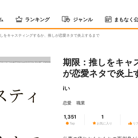
ム
ランキング
ジャンル
まもなく
しをキャスティングするか、推しが恋愛ネタで炎上するまで
期限：推しをキャ
が恋愛ネタで炎上
iい
恋愛
職業
1,351
1
Tap
お気に入り
リ