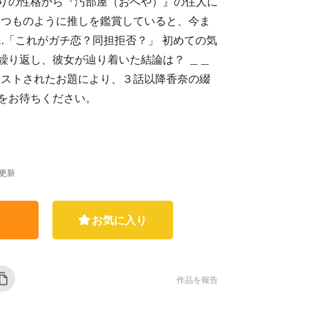
りの性格から『汚部屋（おへや）』の住人に
いつものように推しを鑑賞していると、今ま
…「これがガチ恋？同担拒否？」 初めての気
繰り返し、彼女が辿り着いた結論は？ ＿＿
エストされたお題により、３話以降香奈の綴
をお待ちください。
終更新
お気に入り
作品を報告