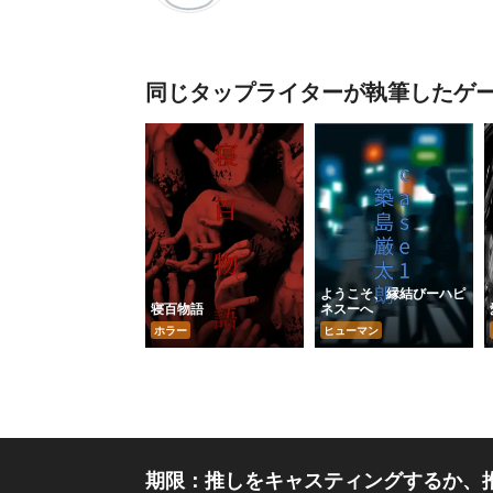
同じタップライターが執筆したゲ
ようこそ、縁結びーハピ
寝百物語
ネスーへ
ホラー
ヒューマン
期限：推しをキャスティングするか、