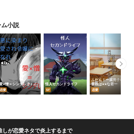
ーム小説
Nex
ふだん！ー腐男子な俺と
愛×憎＝シンデレラ
怪人セカンドライフ
普段は××な君ー
恋愛
SF
恋愛
推しが恋愛ネタで炎上するまで