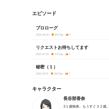
エピソード
プロローグ
2022.06.30
831
Tap
2
リクエストお待ちしてます
2022.07.03
217
Tap
1
秘密（１）
2022.07.10
303
Tap
1
キャラクター
長谷部香奈
3１歳独身。もうすぐ３２歳