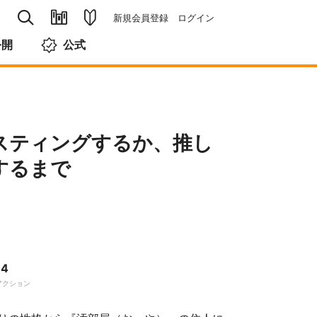
新規会員登録
ログイン
公開
公式
スティングするか、推し
するまで
4
アクション