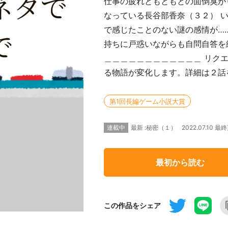
仕事の疲れともともとの面倒臭が
なっている長谷部香奈（３２） 
で感じたことのない謎の感情が…
持ちに戸惑いながらも自問自答を
＿＿＿＿＿＿＿＿＿＿＿＿ リク
る物語が変化します。詳細は２話
第1回長編ゲーム小説大賞
連載中
2022.07.10 最
最新 :秘密（１）
最初から読む
この作品をシェア