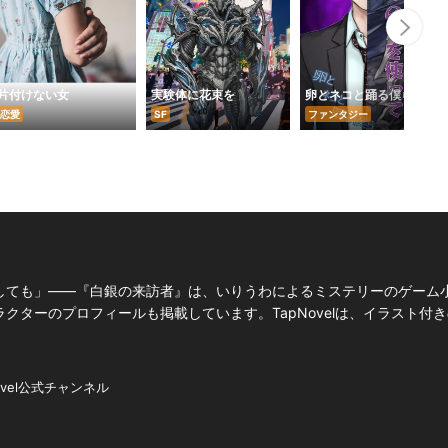
Nex
片付けない女
実験体に花束を
卵とネコと踊る僕ら
恋愛
SF
ファンタジー
しても」――『白銀の来訪者』は、いりうわによるミステリーのゲーム
ターのプロフィールも掲載しています。TapNovelは、イラスト付き
ovel公式チャンネル