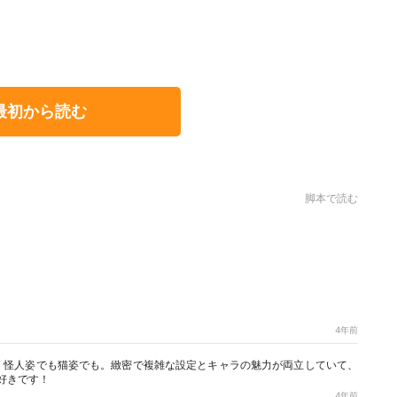
最初から読む
脚本で読む
！
4年前
、怪人姿でも猫姿でも。緻密で複雑な設定とキャラの魅力が両立していて、
好きです！
4年前