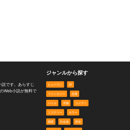
t
和風怪人 玄龍
私が■■■んになっても
ファンタジー
恋愛
ジャンルから探す
小説です。あらすじ
ヒューマン
SF
のWeb小説が無料で
ファンタジー
恋愛
バトル
学園
コメディ
ミステリー
ホラー
職業
社会派
歴史