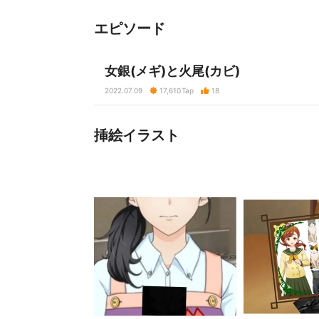
エピソード
女銀(メギ)と火尾(カビ)
2022.07.09
17,610
Tap
18
挿絵イラスト