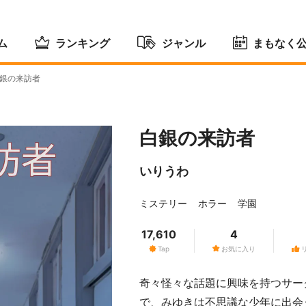
ム
ランキング
ジャンル
まもなく
銀の来訪者
白銀の来訪者
いりうわ
ミステリー
ホラー
学園
17,610
4
Tap
お気に入り
奇々怪々な話題に興味を持つサー
で、みゆきは不思議な少年に出会