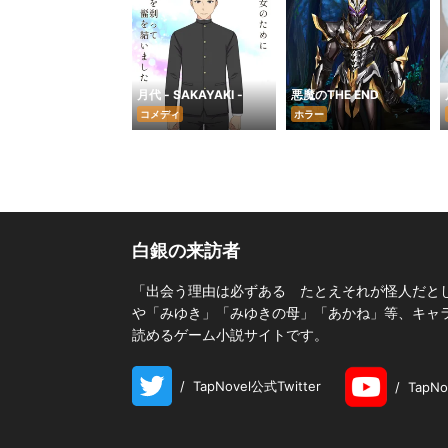
月代 - SAKAYAKI -
悪魔のTHE END
コメディ
ホラー
白銀の来訪者
「出会う理由は必ずある たとえそれが怪人だと
や「みゆき」「みゆきの母」「あかね」等、キャラク
読めるゲーム小説サイトです。
/
TapNovel公式Twitter
/
TapN