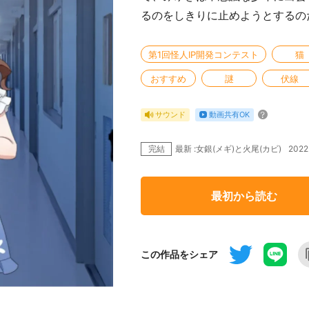
るのをしきりに止めようとするの
第1回怪人IP開発コンテスト
猫
おすすめ
謎
伏線
動画共有OK
サウンド
完結
202
最新 :女銀(メギ)と火尾(カビ)
最初から読む
この作品をシェア