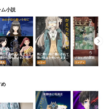
ーム小説
Nex
今にも息絶えんとする王
男に酷い目に遭わされて
様から国を託された忠義
強い恨みを抱いたまま生
マヨヒガの家族
の女
きて再び還らない女
歴史
ホラー
コメディ
すめ