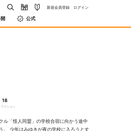
新規会員登録
ログイン
公開
公式
18
リアクション
クル「怪人同盟」の学校合宿に向かう途中
う。 少年はみゆきが夜の学校に入ろうとす