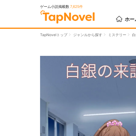
ゲーム小説掲載数
7,625件
ホー
TapNovelトップ
ジャンルから探す
ミステリー
白