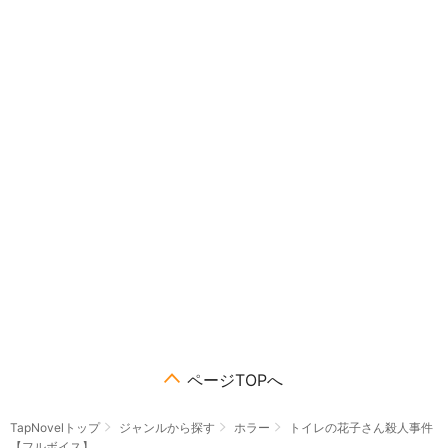
ページTOPへ
TapNovelトップ
ジャンルから探す
ホラー
トイレの花子さん殺人事件
【フルボイス】