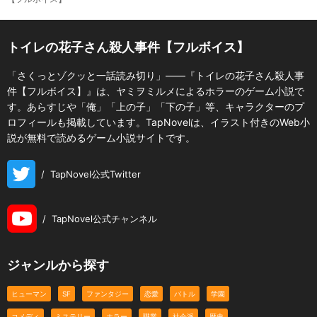
トイレの花子さん殺人事件【フルボイス】
「さくっとゾクッと一話読み切り」――『トイレの花子さん殺人事
件【フルボイス】』は、ヤミヲミルメによるホラーのゲーム小説で
す。あらすじや「俺」「上の子」「下の子」等、キャラクターのプ
ロフィールも掲載しています。TapNovelは、イラスト付きのWeb小
説が無料で読めるゲーム小説サイトです。
/
TapNovel公式Twitter
/
TapNovel公式チャンネル
ジャンルから探す
ヒューマン
SF
ファンタジー
恋愛
バトル
学園
コメディ
ミステリー
ホラー
職業
社会派
歴史