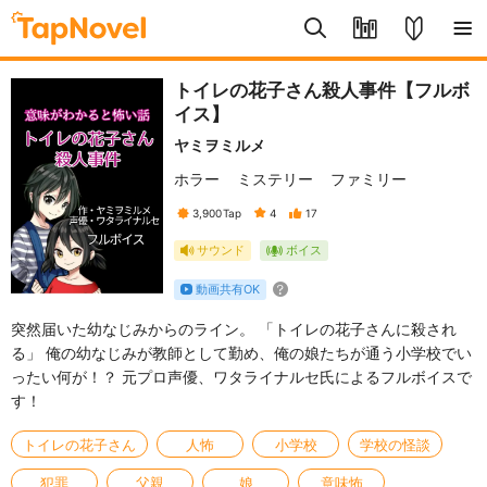
トイレの花子さん殺人事件【フルボ
イス】
ヤミヲミルメ
ホラー
ミステリー
ファミリー
3,900
Tap
4
17
サウンド
ボイス
動画共有OK
突然届いた幼なじみからのライン。 「トイレの花子さんに殺され
る」 俺の幼なじみが教師として勤め、俺の娘たちが通う小学校でい
ったい何が！？ 元プロ声優、ワタライナルセ氏によるフルボイスで
す！
トイレの花子さん
人怖
小学校
学校の怪談
犯罪
父親
娘
意味怖