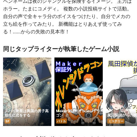
ペンネームは夜のジャングルを探険するイメージ。 主力は
ホラー。たまにコメディ。 複数の小説投稿サイトで活動。
自分の声で全キャラ分のボイスをつけたり、自分でメカの
立ち絵を作ってみたり。 新機能はとりあえず使ってみ
る！……からの失敗の見本市！
同じタップライターが執筆したゲーム小説
スパイ衛星は異国の男子高
Maker保証外オレンジドラ
校生に恋をする
ゴン
風田探偵からの挑
SF
バトル
ミステリー