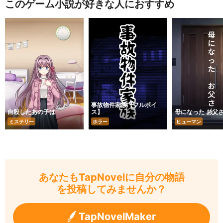
このゲーム小説が好きな人におすすめ
事故物件家族【フルボイ
自殺したあの子は
ス】
母になった お父
ミステリー
ホラー
ヒューマン
あなたもTapNovelに自分の物語
を投稿してみませんか？
TapNovelMaker