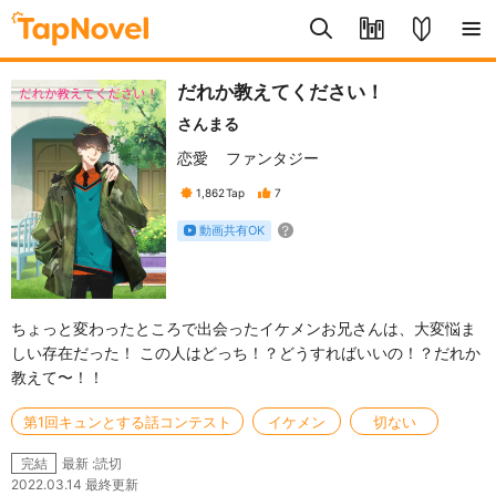
だれか教えてください！
さんまる
恋愛
ファンタジー
1,862
Tap
7
動画共有OK
ちょっと変わったところで出会ったイケメンお兄さんは、大変悩ま
しい存在だった！ この人はどっち！？どうすればいいの！？だれか
教えて〜！！
第1回キュンとする話コンテスト
イケメン
切ない
最新 :読切
完結
2022.03.14 最終更新