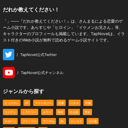
だれか教えてください！
「」――『だれか教えてください！』は、さんまるによる恋愛のゲ
ーム小説です。あらすじや「ヒロイン」「イケメンお兄さん」等、
キャラクターのプロフィールも掲載しています。TapNovelは、イラ
スト付きのWeb小説が無料で読めるゲーム小説サイトです。
/
TapNovel公式Twitter
/
TapNovel公式チャンネル
ジャンルから探す
ヒューマン
SF
ファンタジー
恋愛
バトル
学園
コメディ
ミステリー
ホラー
職業
社会派
歴史
スポーツ
ファミリー
アニマル
BL
エッセイ
その他