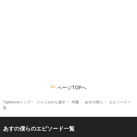
ページTOPへ
TapNovelトップ
ジャンルから探す
学園
あすの僕ら
エピソード一
覧
あすの僕らのエピソード一覧