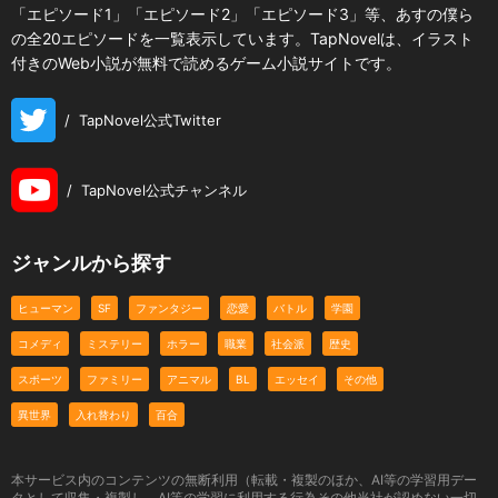
「エピソード1」「エピソード2」「エピソード3」等、あすの僕ら
の全20エピソードを一覧表示しています。TapNovelは、イラスト
付きのWeb小説が無料で読めるゲーム小説サイトです。
/
TapNovel公式Twitter
/
TapNovel公式チャンネル
ジャンルから探す
ヒューマン
SF
ファンタジー
恋愛
バトル
学園
コメディ
ミステリー
ホラー
職業
社会派
歴史
スポーツ
ファミリー
アニマル
BL
エッセイ
その他
異世界
入れ替わり
百合
本サービス内のコンテンツの無断利用（転載・複製のほか、AI等の学習用デー
タとして収集・複製し、AI等の学習に利用する行為その他当社が認めない一切