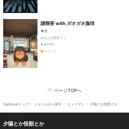
謎喫茶 with.ガオガオ珈琲
キリ
わんこが店主？！
ヒューマン
サウンド
ページTOPへ
TapNovelトップ
ジャンルから探す
ヒューマン
夕陽とか怪獣とか
夕陽とか怪獣とか