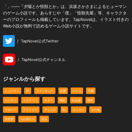
「」――『夕陽とか怪獣とか』は、浜坂さかさまによるヒューマン
のゲーム小説です。あらすじや「僕」「怪獣先輩」等、キャラクタ
ーのプロフィールも掲載しています。TapNovelは、イラスト付きの
Web小説が無料で読めるゲーム小説サイトです。
/
TapNovel公式Twitter
/
TapNovel公式チャンネル
ジャンルから探す
ヒューマン
SF
ファンタジー
恋愛
バトル
学園
コメディ
ミステリー
ホラー
職業
社会派
歴史
スポーツ
ファミリー
アニマル
BL
エッセイ
その他
異世界
入れ替わり
百合