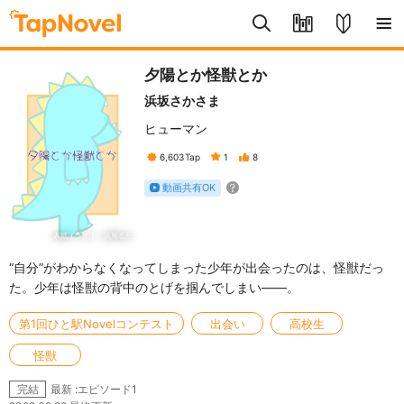
夕陽とか怪獣とか
浜坂さかさま
ヒューマン
6,603
Tap
1
8
動画共有OK
表紙イラスト：浜尾るか
“自分”がわからなくなってしまった少年が出会ったのは、怪獣だっ
た。少年は怪獣の背中のとげを掴んでしまい——。
第1回ひと駅Novelコンテスト
出会い
高校生
怪獣
最新 :エピソード1
完結