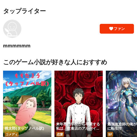
タップライター
ファン
mmmmmm
このゲーム小説が好きな人におすすめ
来年専門学校から卒業する
最強改造師の俺が
桃太郎(タップノベル訳)
私は、飲食店のアルバイト
に転生!?
で未来のパートナーと出会
コメディ
恋愛
SF
い始めた