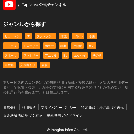
/
TapNovel公式チャンネル
ジャンルから探す
ヒューマン
SF
ファンタジー
恋愛
バトル
学園
コメディ
ミステリー
ホラー
職業
社会派
歴史
スポーツ
ファミリー
アニマル
BL
エッセイ
その他
異世界
入れ替わり
百合
本サービス内のコンテンツの無断利用（転載・複製のほか、AI等の学習用デー
タとして収集・複製し、AI等の学習に利用する行為その他当社が認めない一切
の利用行為を含みます。）は禁止します。
運営会社
利用規約
プライバシーポリシー
特定商取引法に基づく表示
資金決済法に基づく表示
動画共有ガイドライン
© Imagica Infos Co., Ltd.