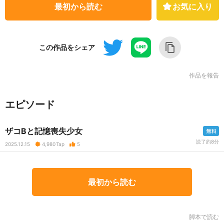
最初から読む
お気に入り
この作品をシェア
作品を報告
エピソード
ザコBと記憶喪失少女
読了約8分
2025.12.15
4,980
Tap
5
最初から読む
脚本で読む