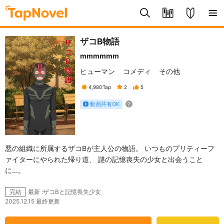
ザコB物語
mmmmmm
ヒューマン
コメディ
その他
4,980
Tap
2
5
動画共有OK
悪の組織に所属するザコBが主人公の物語。 いつものプリティーフ
ァイターにやられた帰り道、 謎の記憶喪失の少女と出会うこと
に...。
最新 :ザコBと記憶喪失少女
完結
2025.12.15 最終更新