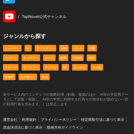
/
TapNovel公式チャンネル
ジャンルから探す
ヒューマン
SF
ファンタジー
恋愛
バトル
学園
コメディ
ミステリー
ホラー
職業
社会派
歴史
スポーツ
ファミリー
アニマル
BL
エッセイ
その他
異世界
入れ替わり
百合
本サービス内のコンテンツの無断利用（転載・複製のほか、AI等の学習用デー
タとして収集・複製し、AI等の学習に利用する行為その他当社が認めない一切
の利用行為を含みます。）は禁止します。
運営会社
利用規約
プライバシーポリシー
特定商取引法に基づく表示
資金決済法に基づく表示
動画共有ガイドライン