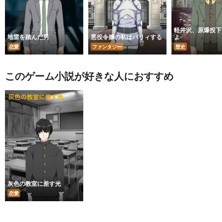
軽井沢、原爆投下
地雷を踏んだ男
悪役令嬢の私はパリィする
よ
恋愛
ファンタジー
歴史
このゲーム小説が好きな人におすすめ
灰色の教室に差す光
恋愛