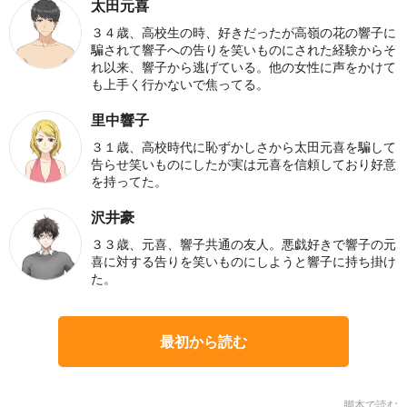
太田元喜
３４歳、高校生の時、好きだったが高嶺の花の響子に
騙されて響子への告りを笑いものにされた経験からそ
れ以来、響子から逃げている。他の女性に声をかけて
も上手く行かないで焦ってる。
里中響子
３１歳、高校時代に恥ずかしさから太田元喜を騙して
告らせ笑いものにしたが実は元喜を信頼しており好意
を持ってた。
沢井豪
３３歳、元喜、響子共通の友人。悪戯好きで響子の元
喜に対する告りを笑いものにしようと響子に持ち掛け
た。
最初から読む
脚本で読む