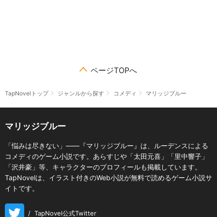
ページTOPへ
TapNovelトップ
ジャンルから探す
コメディ
マリッジブルー
マリッジブルー
「悩みは尽きない」――『マリッジブルー』は、ルーデンスによる
コメディのゲーム小説です。あらすじや「太田元喜」「里中響子」
「沢井豪」等、キャラクターのプロフィールも掲載しています。
TapNovelは、イラスト付きのWeb小説が無料で読めるゲーム小説サ
イトです。
/
TapNovel公式Twitter