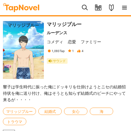
マリッジブルー
ルーデンス
コメディ
恋愛
ファミリー
1,093
Tap
1
4
サウンド
響子は学生時代に振った俺にドッキリを仕掛けようとニセの結婚招
待状を俺に送り付け、俺はそうとも知らず結婚式のビーチにやって
来るが・・・・
マリッジブルー
結婚式
女心
海
トラウマ