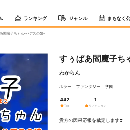
ム
ランキング
ジャンル
まもなく
あ閻魔子ちゃん-ハデスの娘-
すぅぱあ閻魔子ちゃ
わからん
ホラー
ファンタジー
学園
442
1
Tap
リアクション
貴方の因果応報を裁定します❣️