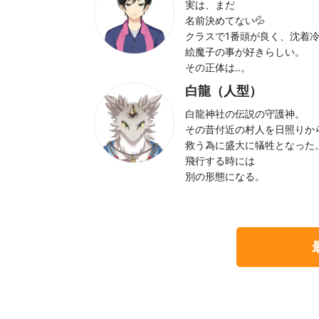
実は、まだ
名前決めてない💦
クラスで1番頭が良く、沈着
絵魔子の事が好きらしい。
その正体は‥。
白龍（人型）
白龍神社の伝説の守護神。
その昔付近の村人を日照りか
救う為に盛大に犠牲となった
飛行する時には
別の形態になる。