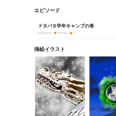
エピソード
ドタバタ学年キャンプの巻
2025.03.11
442
Tap
1
挿絵イラスト