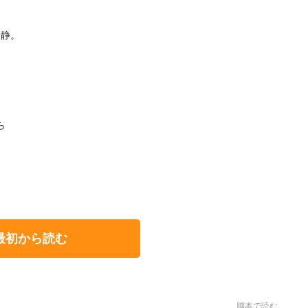
冷静。
ら
。
最初から読む
脚本で読む