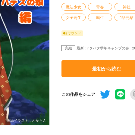
魔法少女
青春
神社
女子高生
転生
1話完結
サウンド
完結
2
最新 :ドタバタ学年キャンプの巻
最初から読む
この作品をシェア
表紙イラスト：わからん