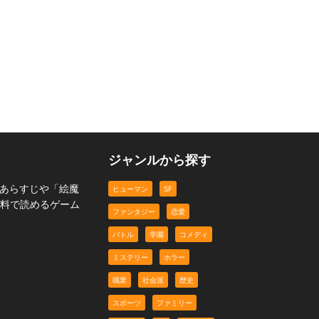
t
アレアレ、ジェズクリ
霊感フリーター私子の冒
❗️（GOGOキリスト）
険2
がんばれ霊息子❣️
社会派
社会派
エッセイ
ジャンルから探す
。あらすじや「絵魔
ヒューマン
SF
無料で読めるゲーム
ファンタジー
恋愛
バトル
学園
コメディ
ミステリー
ホラー
職業
社会派
歴史
スポーツ
ファミリー