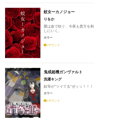
蚊女ーカノジョー
りをか
愛は血で紡ぐ、今夜も貴方を刺
しにいく。
ホラー
サウンド
鬼戒超機ガンヴァルト
洗濯キング
奴等が“ツイてる”ぜッッ！！！
ホラー
サウンド