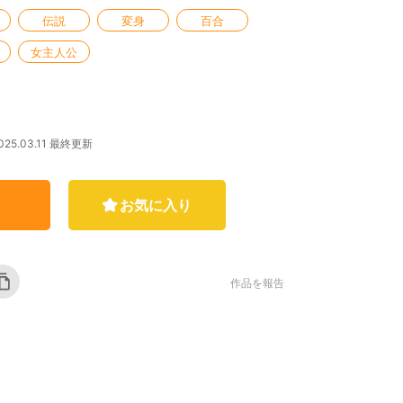
伝説
変身
百合
女主人公
025.03.11 最終更新
お気に入り
作品を報告