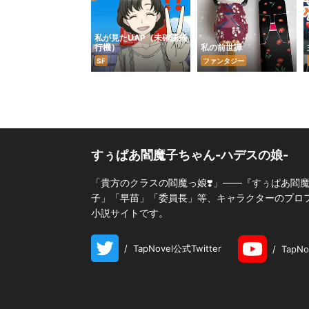
私が見たUAP（未確認飛
行機）
私の前世譚
SF
ファンタジー
すぅぱあ閻魔子ちゃん-ハデスの娘-
「貴方のクラスの閻魔っ娘❣️」――『すぅぱあ閻
子」「早苗」「委員長」等、キャラクターのプロフィ
小説サイトです。
/
TapNovel公式Twitter
/
TapN