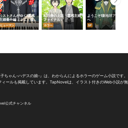
Nex
リストさんがゆく❗️霊感
私の身の上話（霊感主婦
ようこそ❗️新地球アルス
主婦番外編（ミニ）僕が
ファイナル）
へ
プラプラになったワケ
ヒューマン
ホラー
SF
魔子ちゃん-ハデスの娘-』は、わからんによるホラーのゲーム小説です
ールも掲載しています。TapNovelは、イラスト付きのWeb小説が
ovel公式チャンネル