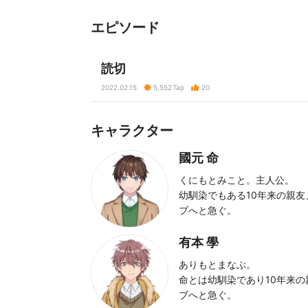
エピソード
読切
2022.02.15
5,552
Tap
20
キャラクター
國元 命
くにもとみこと。主人公。
幼馴染でもある10年来の親友
ブへと急ぐ。
有本 學
ありもとまなぶ。
命とは幼馴染であり10年来の
ブへと急ぐ。