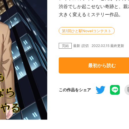
渋谷でしか起こせない奇跡と、親
大きく変えるミステリー作品。
第1回ひと駅Novelコンテスト
完結
2022.02.15 最終更新
最新 :読切
最初から読む
この作品をシェア