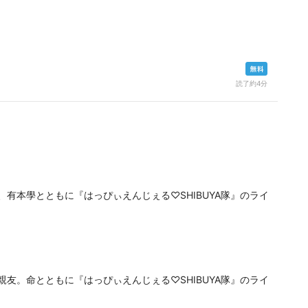
読了約4分
、有本學とともに『はっぴぃえんじぇる♡SHIBUYA隊』のライ
親友。命とともに『はっぴぃえんじぇる♡SHIBUYA隊』のライ