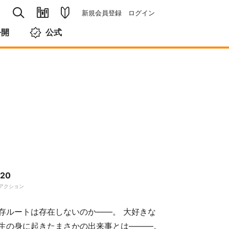
新規会員登録
ログイン
公開
公式
20
アクション
存ルートは存在しないのか――。 大好きな
生の身に起きたまさかの出来事とは―――。