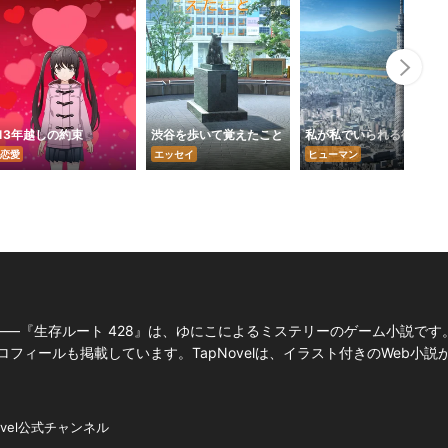
Nex
13年越しの約束
渋谷を歩いて覚えたこと
私が私でいられる街
恋愛
エッセイ
ヒューマン
―『生存ルート 428』は、ゆにこによるミステリーのゲーム小説です
フィールも掲載しています。TapNovelは、イラスト付きのWeb小説
ovel公式チャンネル