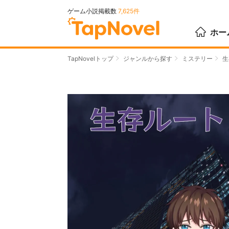
ゲーム小説掲載数
7,625件
ホー
TapNovelトップ
ジャンルから探す
ミステリー
生