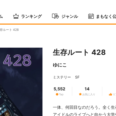
ム
ランキング
ジャンル
まもなく
存ルート 428
生存ルート 428
ゆにこ
ミステリー
SF
5,552
14
Tap
お気に入り
リ
一体、何回目なのだろう。全く生
アイドルのライブへと向かう大学