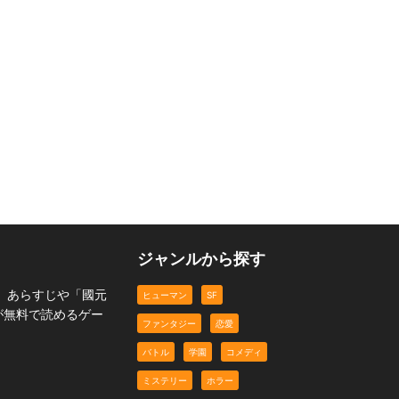
t
探偵渋谷と109個目の
渋谷ウラシマーズ
猫たちのクリスマス会
悩
ヒューマン
アニマル
ミステリー
ジャンルから探す
。あらすじや「國元
ヒューマン
SF
が無料で読めるゲー
ファンタジー
恋愛
バトル
学園
コメディ
ミステリー
ホラー