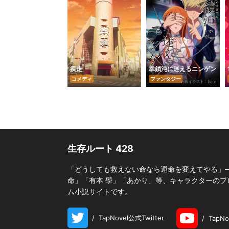
疾走
幸鎖沌に迷えるニンゲン
コメディ
ファンタジー
生存ルート 428
「どうしても救えない命なら運命を変えてやる」―
命」「有本 學」「あかり」等、キャラクターのプロ
ム小説サイトです。
/
TapNovel公式Twitter
/
TapN