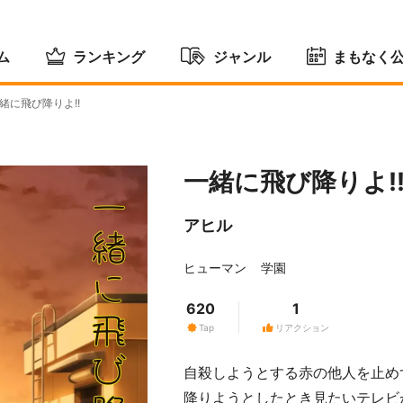
ム
ランキング
ジャンル
まもなく
緒に飛び降りよ!!
一緒に飛び降りよ!
アヒル
ヒューマン
学園
620
1
Tap
リアクション
自殺しようとする赤の他人を止め
降りようとしたとき見たいテレビ