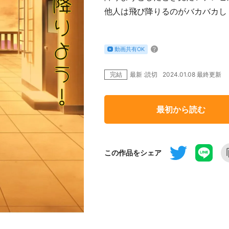
他人は飛び降りるのがバカバカし
動画共有OK
完結
2024.01.08 最終更新
最新 :読切
最初から読む
この作品をシェア