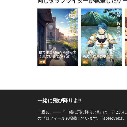
同じタップライターが執筆したゲ
捨てネコだったら拾って
くれていますか？𓃠
あの、約束の場所で
恋愛
BL
一緒に飛び降りよ!!
「親友」――『一緒に飛び降りよ!!』は、アヒル
のプロフィールも掲載しています。TapNovel