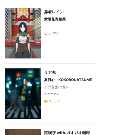
勇者レイン
紫陽花青梗菜
ヒューマン
リア充
夏目心 KOKORONATSUME
その言葉の意味
ヒューマン
サウンド
謎喫茶 with.ガオガオ珈琲