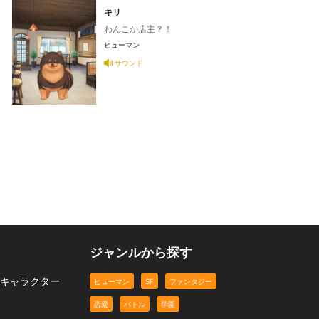
キリ
わんこが店主？！
ヒューマン
サウンド
ジャンルから探す
、キャラクター
ヒューマン
SF
ファンタジー
恋愛
バトル
学園