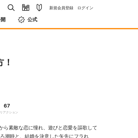
新規会員登録
ログイン
公開
公式
方！
67
リアクション
から素敵な恋に憧れ、遊びと恋愛を謳歌して
そろ潮時と、結婚を決意した矢先にフラれ