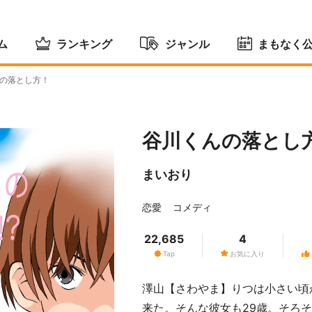
ム
ランキング
ジャンル
まもなく
の落とし方！
谷川くんの落とし
まいおり
恋愛
コメディ
22,685
4
Tap
お気に入り
澤山【さわやま】りつは小さい頃
来た。そんな彼女も29歳。そろ