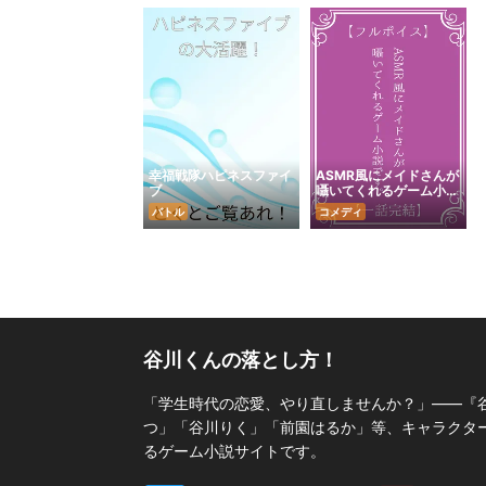
幸福戦隊ハピネスファイ
ASMR風にメイドさんが
ブ
囁いてくれるゲーム小説
です。
バトル
コメディ
谷川くんの落とし方！
「学生時代の恋愛、やり直しませんか？」――『
つ」「谷川りく」「前園はるか」等、キャラクターの
るゲーム小説サイトです。