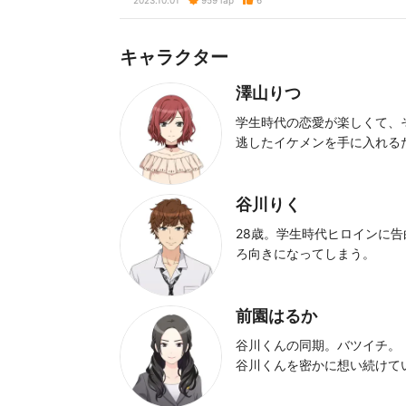
2023.10.01
959
Tap
6
キャラクター
澤山りつ
学生時代の恋愛が楽しくて、
逃したイケメンを手に入れる
谷川りく
28歳。学生時代ヒロインに
ろ向きになってしまう。
前園はるか
谷川くんの同期。バツイチ。
谷川くんを密かに想い続けて