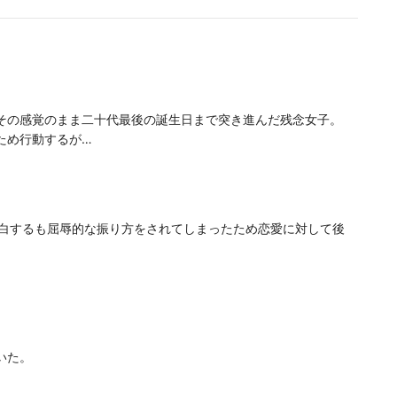
その感覚のまま二十代最後の誕生日まで突き進んだ残念女子。
ため行動するが…
告白するも屈辱的な振り方をされてしまったため恋愛に対して後
いた。