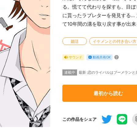
る。慌てて代わりを探すも、目ぼ
に貰ったラブレターを発見する…
て10年間の溝を取り戻す事が出
婚活
イケメンとの付き合い方
動画共有OK
サウンド
連載中
最新 :恋のライバルはブーメランと
最初から読む
この作品をシェア