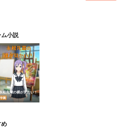
ーム小説
永松先輩の裸が見たい！
学園
すめ