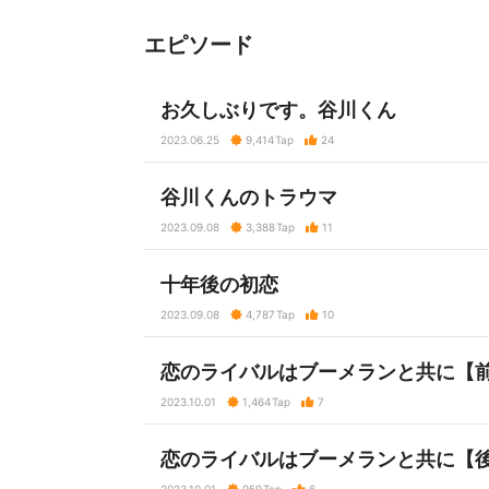
エピソード
お久しぶりです。谷川くん
2023.06.25
9,414
Tap
24
谷川くんのトラウマ
2023.09.08
3,388
Tap
11
十年後の初恋
2023.09.08
4,787
Tap
10
恋のライバルはブーメランと共に【
2023.10.01
1,464
Tap
7
恋のライバルはブーメランと共に【