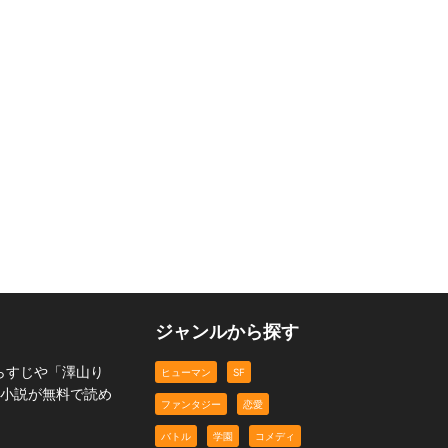
ジャンルから探す
らすじや「澤山り
ヒューマン
SF
b小説が無料で読め
ファンタジー
恋愛
バトル
学園
コメディ