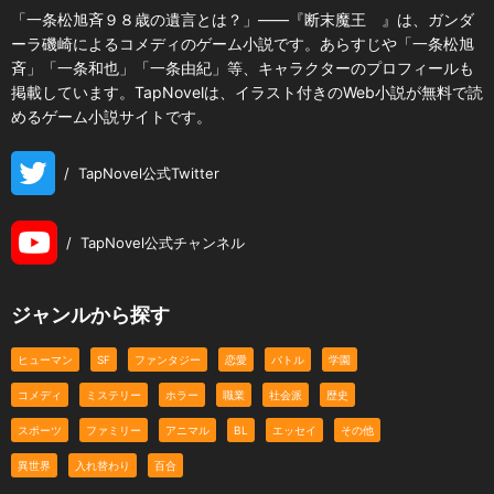
「一条松旭斉９８歳の遺言とは？」――『断末魔王 』は、ガンダ
ーラ磯崎によるコメディのゲーム小説です。あらすじや「一条松旭
斉」「一条和也」「一条由紀」等、キャラクターのプロフィールも
掲載しています。TapNovelは、イラスト付きのWeb小説が無料で読
めるゲーム小説サイトです。
/
TapNovel公式Twitter
/
TapNovel公式チャンネル
ジャンルから探す
ヒューマン
SF
ファンタジー
恋愛
バトル
学園
コメディ
ミステリー
ホラー
職業
社会派
歴史
スポーツ
ファミリー
アニマル
BL
エッセイ
その他
異世界
入れ替わり
百合