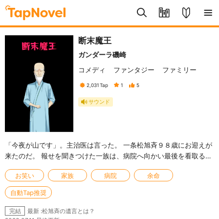
断末魔王
ガンダーラ磯崎
コメディ
ファンタジー
ファミリー
2,031
Tap
1
5
サウンド
「今夜が山です」。主治医は言った。 一条松旭斉９８歳にお迎えが
来たのだ。 報せを聞きつけた一族は、病院へ向かい最後を看取る…
お笑い
家族
病院
余命
自動Tap推奨
最新 :松旭斉の遺言とは？
完結