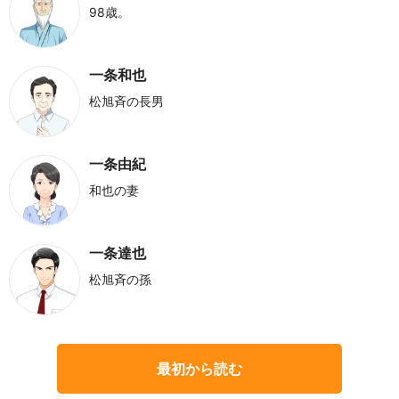
98歳。
一条和也
松旭斉の長男
一条由紀
和也の妻
一条達也
松旭斉の孫
最初から読む