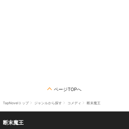
ページTOPへ
TapNovelトップ
ジャンルから探す
コメディ
断末魔王
断末魔王