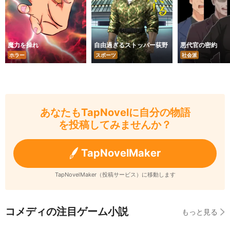
魔力を操れ
自由過ぎるストッパー荻野
悪代官の密約
ホラー
スポーツ
社会派
あなたもTapNovelに自分の物語
を投稿してみませんか？
TapNovelMaker
TapNovelMaker（投稿サービス）に移動します
コメディの注目ゲーム小説
もっと見る