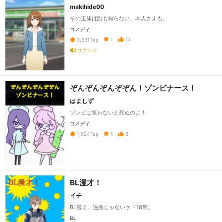
makihide00
その正体は誰も知らない、本人さえも。
コメディ
1
13
3,631
Tap
サウンド
ぞんぞんぞんぞぞん！ゾンビナース！
はましず
ゾンビは笑わないと死ぬのよ！
コメディ
1
8
1,924
Tap
BL漫才！
イチ
BL漫才。過激じゃないケド18禁。
BL