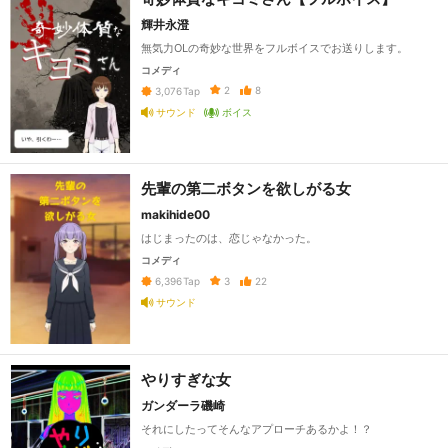
輝井永澄
無気力OLの奇妙な世界をフルボイスでお送りします。
コメディ
2
8
3,076
Tap
サウンド
ボイス
先輩の第二ボタンを欲しがる女
makihide00
はじまったのは、恋じゃなかった。
コメディ
3
22
6,396
Tap
サウンド
やりすぎな女
ガンダーラ磯崎
それにしたってそんなアプローチあるかよ！？