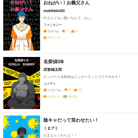
おねがい！お義父さん
makihide00
叶えたくない願いなんて、ない。
ファンタジー
1
5
884
Tap
サウンド
名探偵GB
武智城太郎
ナンバー１名探偵はニシローランドゴリラのオス！
コメディ
2
10
2,621
Tap
サウンド
ボイス
陰キャだって笑わせたい！
くまグミ
おまえら！わらえ！！