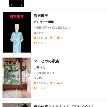
断末魔王
ガンダーラ磯崎
一条松旭斉９８歳の遺言とは？
コメディ
1
5
2,031
Tap
サウンド
マヨヒガの家族
いりうわ
ええ加減にせえよ
コメディ
3
7
2,545
Tap
サウンド
奇妙体質なキヨミさん【フルボイス】