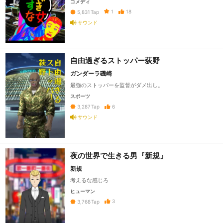
コメディ
1
18
5,831
Tap
サウンド
自由過ぎるストッパー荻野
ガンダーラ磯崎
最強のストッパーを監督がダメ出し。
スポーツ
6
3,287
Tap
サウンド
夜の世界で生きる男『新規』
新規
考えるな感じろ
ヒューマン
3
3,768
Tap