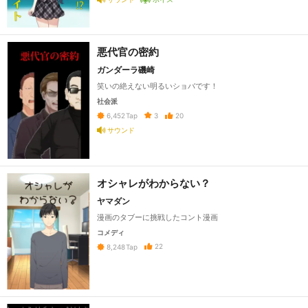
悪代官の密約
ガンダーラ磯崎
笑いの絶えない明るいショバです！
社会派
3
20
6,452
Tap
サウンド
オシャレがわからない？
ヤマダン
漫画のタブーに挑戦したコント漫画
コメディ
22
8,248
Tap