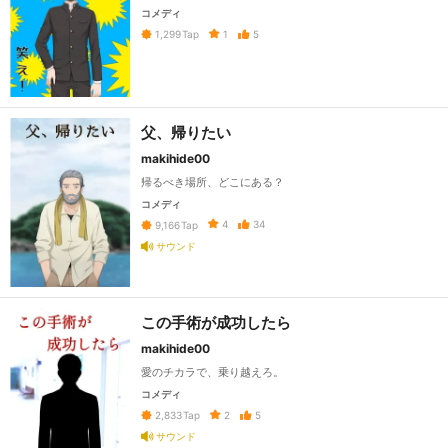
コメディ
1
5
1,299
Tap
父、帰りたい
makihide00
帰るべき場所、どこにある？
コメディ
4
34
9,166
Tap
サウンド
この手術が成功したら
makihide00
愛のチカラで、乗り越えろ。
コメディ
2
5
2,833
Tap
サウンド