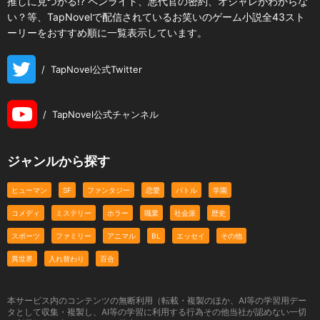
推しに見つかる!? ペンライト、悪代官の密約、オシャレがわからな
い？等、TapNovelで配信されているお笑いのゲーム小説全43スト
ーリーをおすすめ順に一覧表示しています。
/
TapNovel公式Twitter
/
TapNovel公式チャンネル
ジャンルから探す
ヒューマン
SF
ファンタジー
恋愛
バトル
学園
コメディ
ミステリー
ホラー
職業
社会派
歴史
スポーツ
ファミリー
アニマル
BL
エッセイ
その他
異世界
入れ替わり
百合
本サービス内のコンテンツの無断利用（転載・複製のほか、AI等の学習用デー
タとして収集・複製し、AI等の学習に利用する行為その他当社が認めない一切