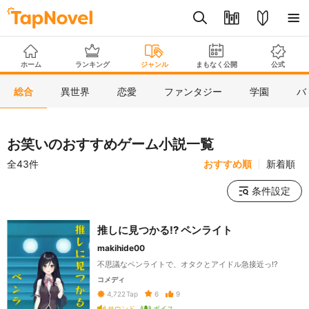
ホーム
ランキング
ジャンル
まもなく公開
公式
総合
異世界
恋愛
ファンタジー
学園
バ
お笑いのおすすめゲーム小説一覧
全43件
おすすめ順
新着順
条件設定
推しに見つかる!? ペンライト
makihide00
不思議なペンライトで、オタクとアイドル急接近っ⁉
コメディ
6
9
4,722
Tap
サウンド
ボイス