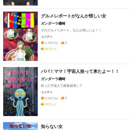
グルメレポートがなんか惜しい女
ガンダーラ磯崎
そのグルメリポート、なんか惜しいよ！！
コメディ
8
2,458
Tap
サウンド
パパ！ママ！宇宙人拾って来たよー！！
ガンダーラ磯崎
拾った宇宙人で家庭崩壊！？
コメディ
9
9,365
Tap
サウンド
知らない女