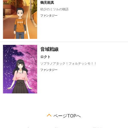
鶴見能真
幼少のミツルの物語
ファンタジー
音域戦線
ロクト
ソプラノアタック！フォルテッシモ！！
ファンタジー
ページTOPへ