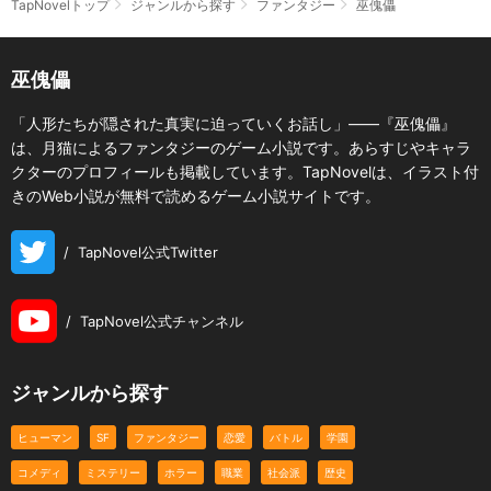
TapNovelトップ
ジャンルから探す
ファンタジー
巫傀儡
巫傀儡
「人形たちが隠された真実に迫っていくお話し」――『巫傀儡』
は、月猫によるファンタジーのゲーム小説です。あらすじやキャラ
クターのプロフィールも掲載しています。TapNovelは、イラスト付
きのWeb小説が無料で読めるゲーム小説サイトです。
/
TapNovel公式Twitter
/
TapNovel公式チャンネル
ジャンルから探す
ヒューマン
SF
ファンタジー
恋愛
バトル
学園
コメディ
ミステリー
ホラー
職業
社会派
歴史