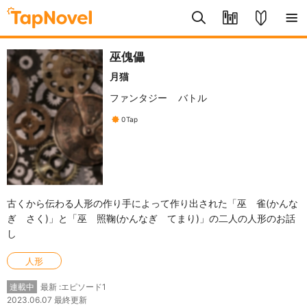
巫傀儡
月猫
ファンタジー
バトル
0
Tap
古くから伝わる人形の作り手によって作り出された「巫 雀(かんな
ぎ さく)」と「巫 照鞠(かんなぎ てまり)」の二人の人形のお話
し
人形
最新 :エピソード1
連載中
2023.06.07 最終更新